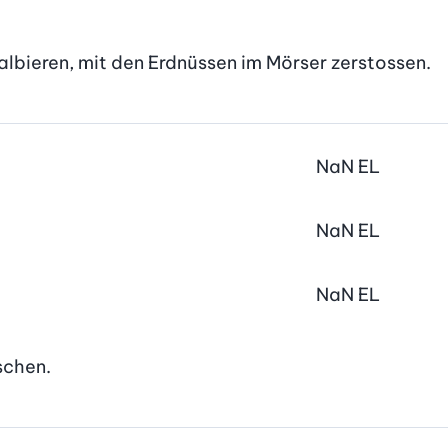
albieren, mit den Erdnüssen im Mörser zerstossen.
NaN
EL
NaN
EL
NaN
EL
schen.