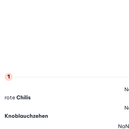
N
rote
Chilis
N
Knoblauchzehen
NaN