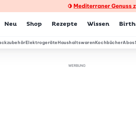
Mediterraner Genuss 
🍋
Hauptmenü
Neu
Shop
Rezepte
Wissen
Birt
ackzubehör
Elektrogeräte
Haushaltswaren
Kochbücher
Abos
ärmenü
WERBUNG