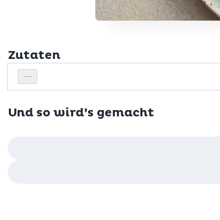
Zutaten
Personenanzahl
Personenanzahl verringern
Und so wird’s gemacht