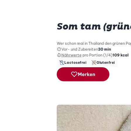
Som tam (grün
Wer schon mal in Thailand den grünen P
Vor- und Zubereiten
30 min
Nährwerte
pro Portion (1/4)
109
kcal
Lactosefrei
Glutenfrei
Merken