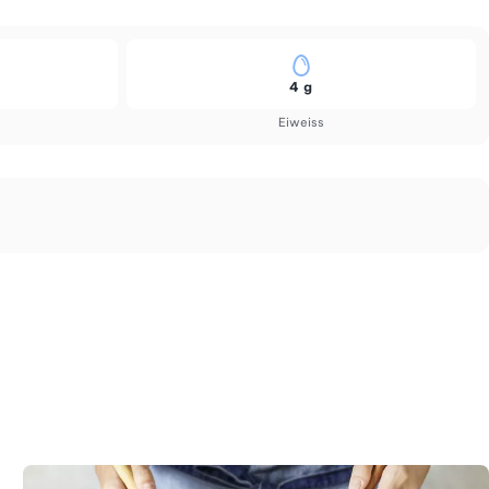
4 g
Eiweiss