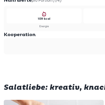
Nährwerte
pro Portion (1/4)
109 kcal
Energie
Kooperation
Salatliebe: kreativ, knac