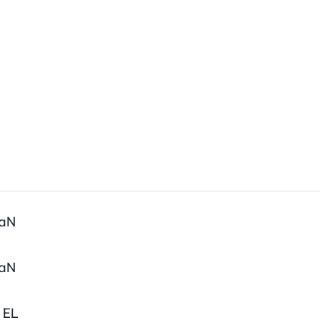
aN
aN
EL