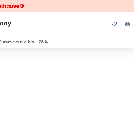
zuhause
🍋
hday
Meine Fa
Me
Summersale bis -75%