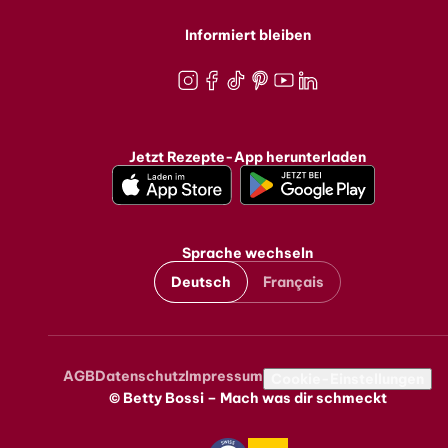
Informiert bleiben
Instagram
Facebook
TikTok
Pinterest
Youtube
LinkedIn
Jetzt Rezepte-App herunterladen
Sprache wechseln
Deutsch
Français
AGB
Datenschutz
Impressum
Metanavigation
Cookie-Einstellungen
© Betty Bossi – Mach was dir schmeckt