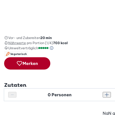
Vor- und Zubereiten
20 min
Nährwerte
pro Portion (1/4)
703
kcal
Umweltverträglich
Green Betty Skala Info
Umweltverträglichkeitsskala: 5 von 5
Vegetarisch
Merken
Zutaten
Personenanzahl
Personenanzahl verringern
Pers
NaN
g