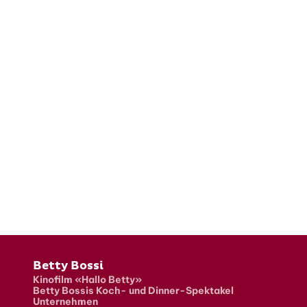
Fusszeile
Betty Bossi
Kinofilm «Hallo Betty»
Betty Bossis Koch- und Dinner-Spektakel
Unternehmen