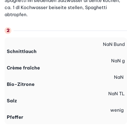
Spaghetti im siedenden Salzwasser al dente kochen, 
ca. 1 dl Kochwasser beiseite stellen, Spaghetti 
abtropfen.
NaN
Bund
Schnittlauch
NaN
g
Crème fraîche
NaN
Bio-Zitrone
NaN
TL
Salz
wenig
Pfeffer