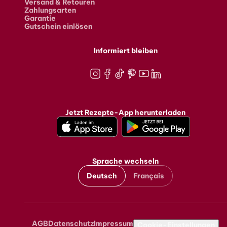
Versand & Retouren
Zahlungsarten
Garantie
Gutschein einlösen
Informiert bleiben
Instagram
Facebook
TikTok
Pinterest
Youtube
LinkedIn
Jetzt Rezepte-App herunterladen
Sprache wechseln
Deutsch
Français
AGB
Datenschutz
Impressum
Metanavigation
Cookie-Einstellungen