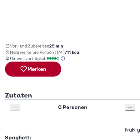
Vor- und Zubereiten
25 min
Nährwerte
pro Portion (1/4)
711
kcal
Umweltverträglich
Green Betty Skala Info
Umweltverträglichkeitsskala: 4 von 5
Merken
Zutaten
Personenanzahl
Personenanzahl verringern
Pers
NaN
g
Spaghetti