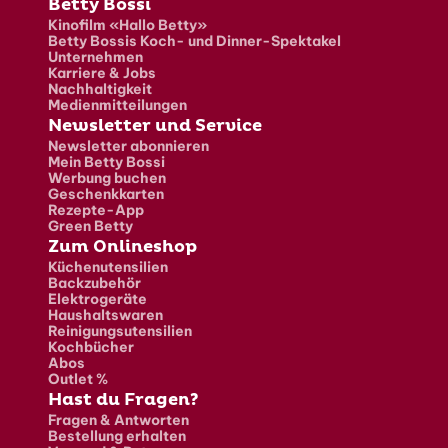
Fusszeile
Betty Bossi
Kinofilm «Hallo Betty»
Betty Bossis Koch- und Dinner-Spektakel
Unternehmen
Karriere & Jobs
Nachhaltigkeit
Medienmitteilungen
Newsletter und Service
Newsletter abonnieren
Mein Betty Bossi
Werbung buchen
Geschenkkarten
Rezepte-App
Green Betty
Zum Onlineshop
Küchenutensilien
Backzubehör
Elektrogeräte
Haushaltswaren
Reinigungsutensilien
Kochbücher
Abos
Outlet %
Hast du Fragen?
Fragen & Antworten
Bestellung erhalten