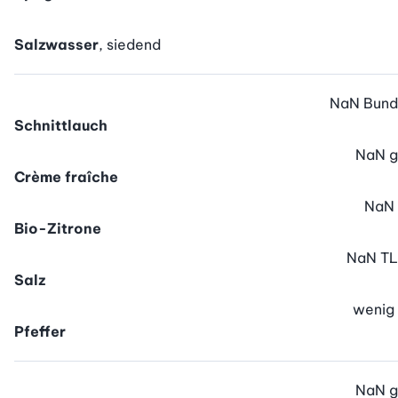
Salzwasser
, siedend
NaN
Bund
Schnittlauch
NaN
g
Crème fraîche
NaN
Bio-Zitrone
NaN
TL
Salz
wenig
Pfeffer
NaN
g