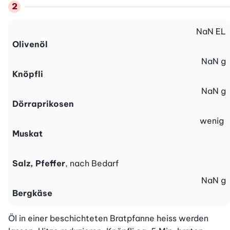
NaN
EL
Olivenöl
NaN
g
Knöpfli
NaN
g
Dörraprikosen
wenig
Muskat
Salz, Pfeffer
, nach Bedarf
NaN
g
Bergkäse
Öl in einer beschichteten Bratpfanne heiss werden 