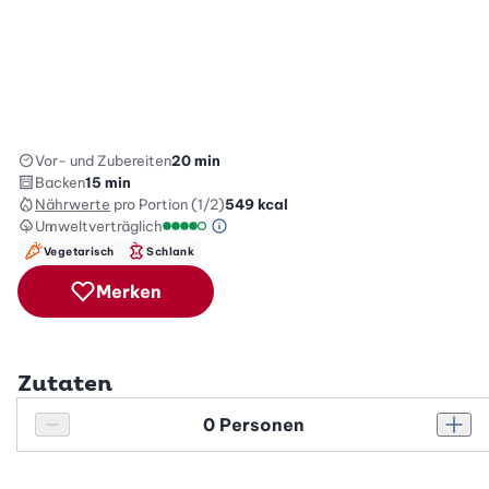
Vor- und Zubereiten
20 min
Backen
15 min
Nährwerte
pro Portion (1/2)
549
kcal
Umweltverträglich
Green Betty Skala Info
Umweltverträglichkeitsskala: 4 von 5
Vegetarisch
Schlank
Merken
Zutaten
Personenanzahl
Personenanzahl verringern
Pers