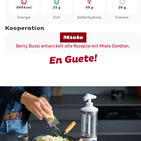
549 kcal
23 g
59 g
26 g
Energie
Fett
Kohlenhydrate
Eiweiss
Kooperation
Betty Bossi entwickelt alle Rezepte mit Miele Geräten.
En Guete!