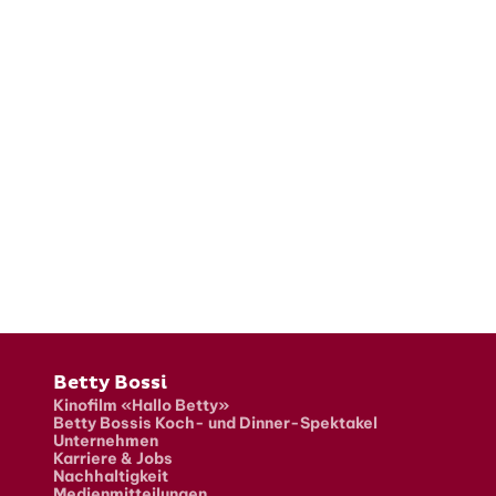
Fusszeile
Betty Bossi
Kinofilm «Hallo Betty»
Betty Bossis Koch- und Dinner-Spektakel
Unternehmen
Karriere & Jobs
Nachhaltigkeit
Medienmitteilungen