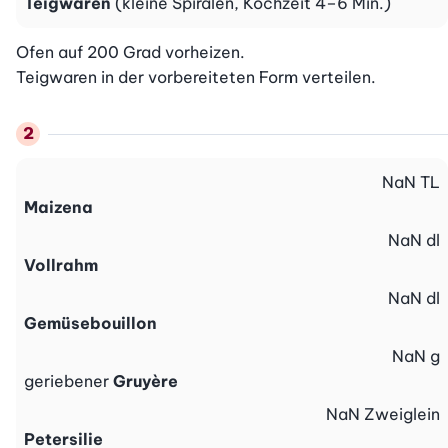
Teigwaren
(kleine Spiralen, Kochzeit 4–6 Min.)
Ofen auf 200 Grad vorheizen.

Teigwaren in der vorbereiteten Form verteilen.
NaN
TL
Maizena
NaN
dl
Vollrahm
NaN
dl
Gemüsebouillon
NaN
g
geriebener
Gruyère
NaN
Zweiglein
Petersilie