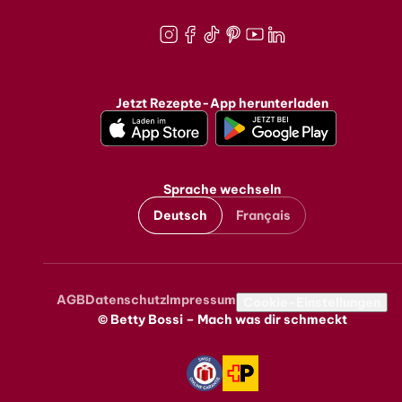
Instagram
Facebook
TikTok
Pinterest
Youtube
LinkedIn
Jetzt Rezepte-App herunterladen
Sprache wechseln
Deutsch
Français
AGB
Datenschutz
Impressum
Metanavigation
Cookie-Einstellungen
© Betty Bossi – Mach was dir schmeckt