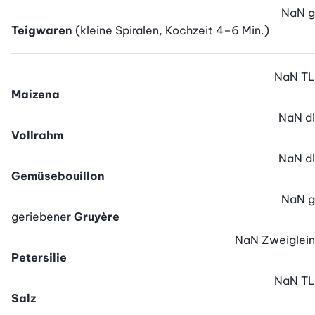
NaN
g
Teigwaren
(kleine Spiralen, Kochzeit 4–6 Min.)
NaN
TL
Maizena
NaN
dl
Vollrahm
NaN
dl
Gemüsebouillon
NaN
g
geriebener
Gruyère
NaN
Zweiglein
Petersilie
NaN
TL
Salz