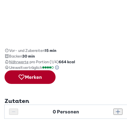
Vor- und Zubereiten
15 min
Backen
30 min
Nährwerte
pro Portion (1/4)
664
kcal
Umweltverträglich
Green Betty Skala Info
Umweltverträglichkeitsskala: 4 von 5
Merken
Zutaten
Personenanzahl
Personenanzahl verringern
Pers