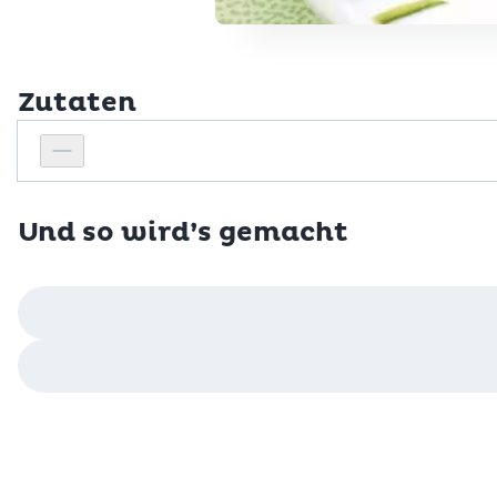
Zutaten
Personenanzahl
Personenanzahl verringern
Und so wird’s gemacht