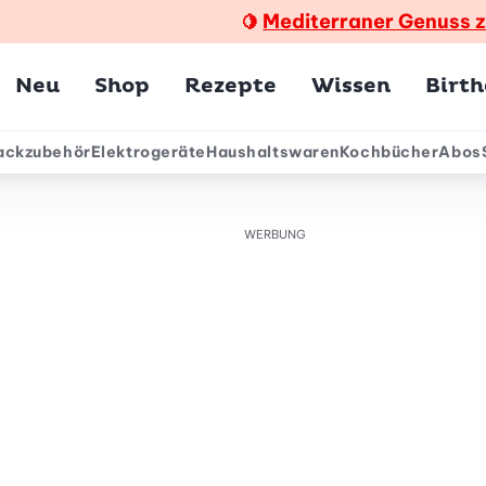
Mediterraner Genuss 
🍋
Hauptmenü
Neu
Shop
Rezepte
Wissen
Birt
ackzubehör
Elektrogeräte
Haushaltswaren
Kochbücher
Abos
ärmenü
WERBUNG