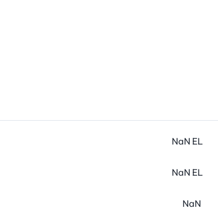
NaN
EL
NaN
EL
NaN