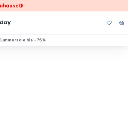
zuhause
🍋
hday
Meine Fa
Me
Summersale bis -75%