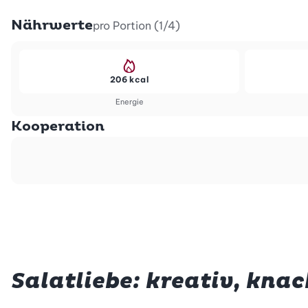
Nährwerte
pro Portion (1/4)
206 kcal
Energie
Kooperation
Salatliebe: kreativ, knac