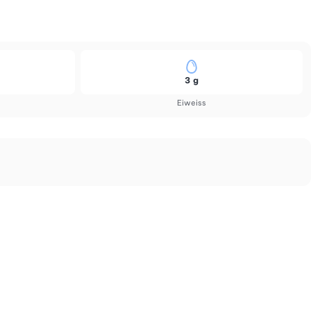
3 g
Eiweiss