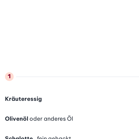
Kräuteressig
Olivenöl
oder anderes Öl
Schalotte
. fein gehackt