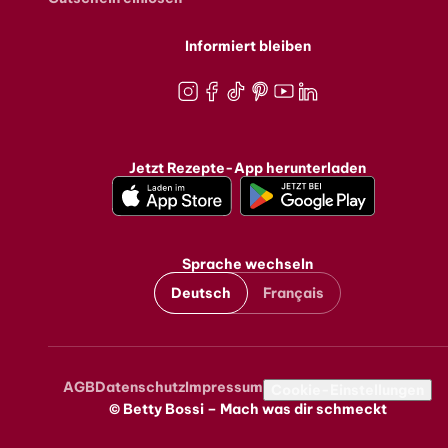
Informiert bleiben
Instagram
Facebook
TikTok
Pinterest
Youtube
LinkedIn
Jetzt Rezepte-App herunterladen
Sprache wechseln
Deutsch
Français
AGB
Datenschutz
Impressum
Metanavigation
Cookie-Einstellungen
© Betty Bossi – Mach was dir schmeckt