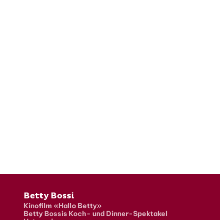
Fusszeile
Betty Bossi
Kinofilm «Hallo Betty»
Betty Bossis Koch- und Dinner-Spektakel