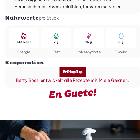
Herausnehmen, etwas abkühlen, lauwarm servieren.
Nährwerte
pro Stück
144 kcal
7 g
16 g
3 g
Energie
Fett
Kohlenhydrate
Eiweiss
Kooperation
Betty Bossi entwickelt alle Rezepte mit Miele Geräten.
En Guete!