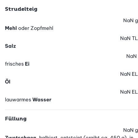
Strudelteig
NaN
g
Mehl
oder Zopfmehl
NaN
TL
Salz
NaN
frisches
Ei
NaN
EL
Öl
NaN
EL
lauwarmes
Wasser
Füllung
NaN
g
Zwetschgen
, halbiert, entsteint (ergibt ca. 450 g), in