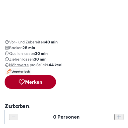
Vor- und Zubereiten
40 min
Backen
25 min
Quellen lassen
30 min
Ziehen lassen
30 min
Nährwerte
pro Stück
144
kcal
Vegetarisch
Merken
Zutaten
Personenanzahl
Personenanzahl verringern
Pers