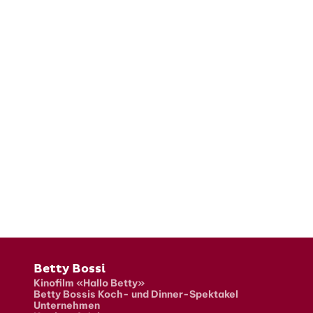
Fusszeile
Betty Bossi
Kinofilm «Hallo Betty»
Betty Bossis Koch- und Dinner-Spektakel
Unternehmen