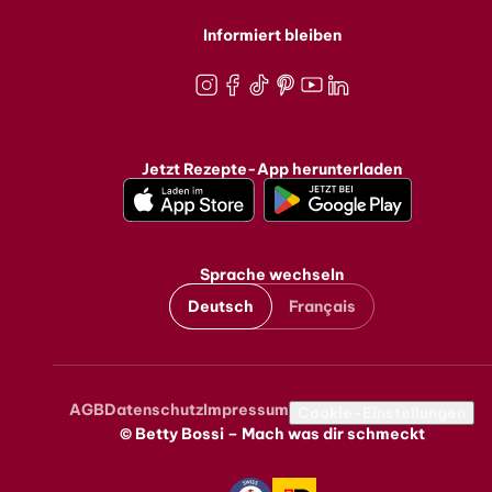
Informiert bleiben
Instagram
Facebook
TikTok
Pinterest
Youtube
LinkedIn
Jetzt Rezepte-App herunterladen
Sprache wechseln
Deutsch
Français
AGB
Datenschutz
Impressum
Metanavigation
Cookie-Einstellungen
© Betty Bossi – Mach was dir schmeckt