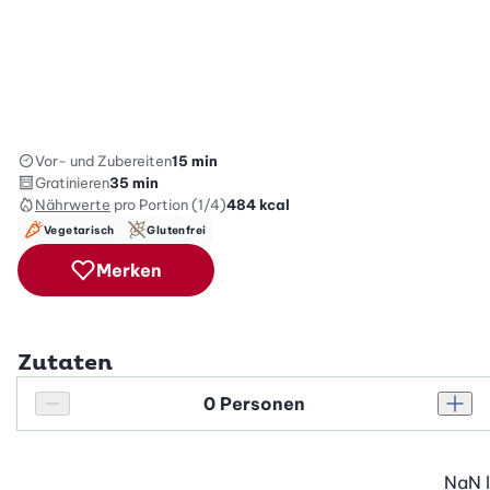
Vor- und Zubereiten
15 min
Gratinieren
35 min
Nährwerte
pro Portion (1/4)
484
kcal
Vegetarisch
Glutenfrei
Merken
Zutaten
Personenanzahl
Personenanzahl verringern
Pers
NaN
l