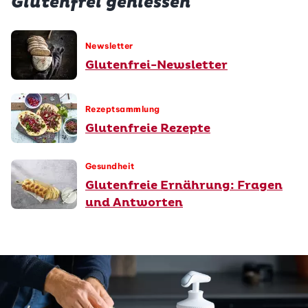
Glutenfrei geniessen
Newsletter
Glutenfrei-Newsletter
Rezeptsammlung
Glutenfreie Rezepte
Gesundheit
Glutenfreie Ernährung: Fragen
und Antworten