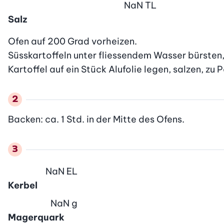
NaN
TL
Salz
Ofen auf 200 Grad vorheizen.

Süsskartoffeln unter fliessendem Wasser bürsten, 
Kartoffel auf ein Stück Alufolie legen, salzen, zu 
Backen: ca. 1 Std. in der Mitte des Ofens.
NaN
EL
Kerbel
NaN
g
Magerquark