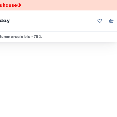
zuhause
🍋
hday
Meine Fa
Me
Summersale bis -75%