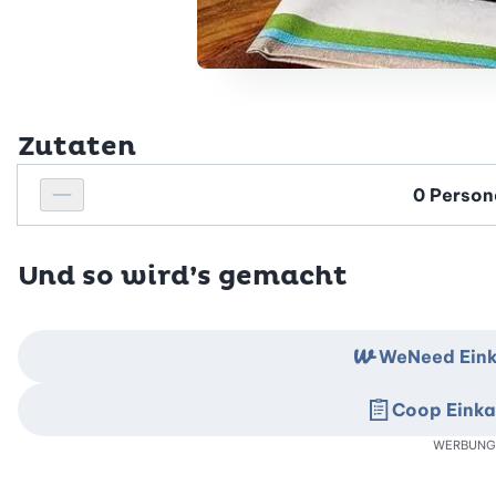
Zutaten
Personenanzahl
Personenanzahl verringern
Und so wird’s gemacht
WeNeed Eink
Coop Einka
WERBUNG