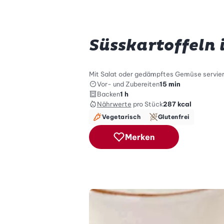
Süsskartoffeln i
Mit Salat oder gedämpftes Gemüse serviert
Vor- und Zubereiten
15 min
Backen
1 h
Nährwerte
pro Stück
287
kcal
Vegetarisch
Glutenfrei
Merken