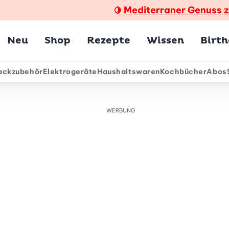
Mediterraner Genuss 
🍋
Hauptmenü
Neu
Shop
Rezepte
Wissen
Birt
ackzubehör
Elektrogeräte
Haushaltswaren
Kochbücher
Abos
ärmenü
WERBUNG