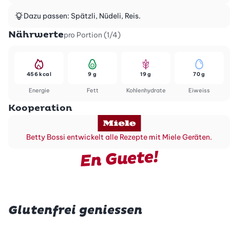
Dazu passen: Spätzli, Nüdeli, Reis.
Nährwerte
pro Portion (1/4)
456 kcal
9 g
19 g
70 g
Energie
Fett
Kohlenhydrate
Eiweiss
Kooperation
Betty Bossi entwickelt alle Rezepte mit Miele Geräten.
En Guete!
Glutenfrei geniessen