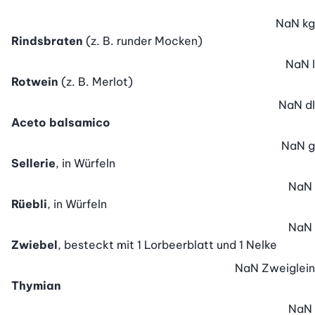
NaN
kg
Rindsbraten
(z. B. runder Mocken)
NaN
l
Rotwein
(z. B. Merlot)
NaN
dl
Aceto balsamico
NaN
g
Sellerie
, in Würfeln
NaN
Rüebli
, in Würfeln
NaN
Zwiebel
, besteckt mit 1 Lorbeerblatt und 1 Nelke
NaN
Zweiglein
Thymian
NaN