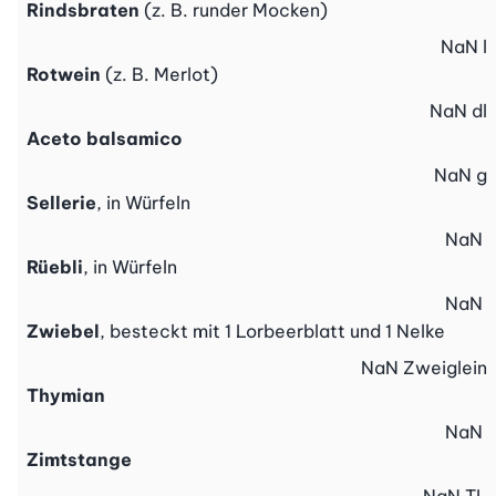
Rindsbraten
(z. B. runder Mocken)
NaN
l
Rotwein
(z. B. Merlot)
NaN
dl
Aceto balsamico
NaN
g
Sellerie
, in Würfeln
NaN
Rüebli
, in Würfeln
NaN
Zwiebel
, besteckt mit 1 Lorbeerblatt und 1 Nelke
NaN
Zweiglein
Thymian
NaN
Zimtstange