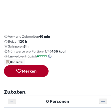
Vor- und Zubereiten
45 min
Beizen
120 h
Schmoren
3 h
Nährwerte
pro Portion (1/4)
456
kcal
Umweltverträglich
Green Betty Skala Info
Umweltverträglichkeitsskala: 1 von 5
Glutenfrei
Merken
Zutaten
Personenanzahl
Personenanzahl verringern
Pers