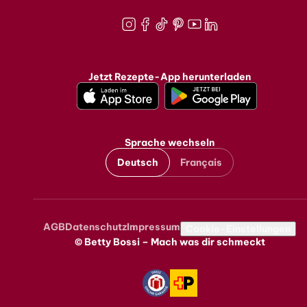
Instagram
Facebook
TikTok
Pinterest
Youtube
LinkedIn
Jetzt Rezepte-App herunterladen
Sprache wechseln
Deutsch
Français
AGB
Datenschutz
Impressum
Metanavigation
Cookie-Einstellungen
© Betty Bossi – Mach was dir schmeckt