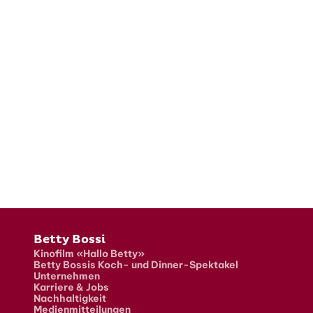
Fusszeile
Betty Bossi
Kinofilm «Hallo Betty»
Betty Bossis Koch- und Dinner-Spektakel
Unternehmen
Karriere & Jobs
Nachhaltigkeit
Medienmitteilungen