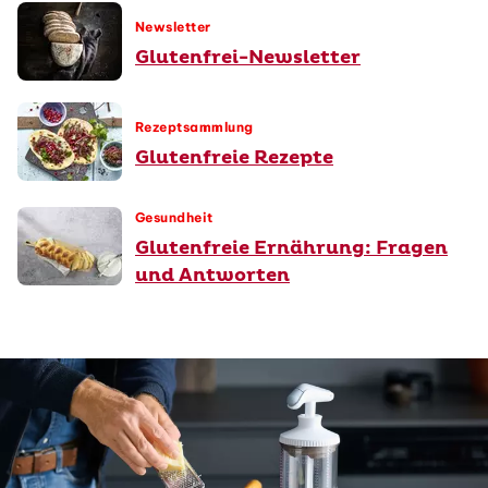
Newsletter
Glutenfrei-Newsletter
Rezeptsammlung
Glutenfreie Rezepte
Gesundheit
Glutenfreie Ernährung: Fragen
und Antworten