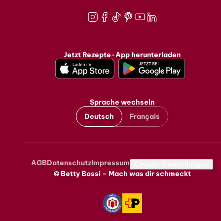
Instagram
Facebook
TikTok
Pinterest
Youtube
LinkedIn
Jetzt Rezepte-App herunterladen
Sprache wechseln
Deutsch
Français
AGB
Datenschutz
Impressum
Metanavigation
Cookie-Einstellungen
© Betty Bossi – Mach was dir schmeckt