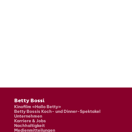
Fusszeile
Betty Bossi
Kinofilm «Hallo Betty»
Betty Bossis Koch- und Dinner-Spektakel
Unternehmen
Karriere & Jobs
Nachhaltigkeit
Medienmitteilungen