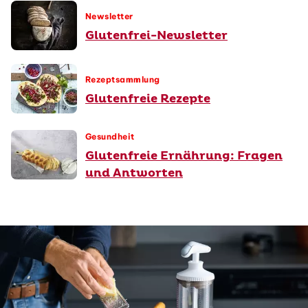
Newsletter
Glutenfrei-Newsletter
Rezeptsammlung
Glutenfreie Rezepte
Gesundheit
Glutenfreie Ernährung: Fragen
und Antworten