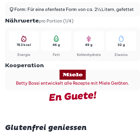
Form: Für eine ofenfeste Form von ca. 2½ Litern, gefettet
Nährwerte
pro Portion (1/4)
763 kcal
46 g
49 g
32 g
Energie
Fett
Kohlenhydrate
Eiweiss
Kooperation
Betty Bossi entwickelt alle Rezepte mit Miele Geräten.
En Guete!
Glutenfrei geniessen