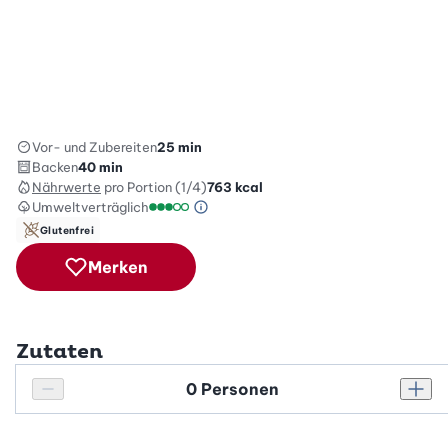
Vor- und Zubereiten
25 min
Backen
40 min
Nährwerte
pro Portion (1/4)
763
kcal
Umweltverträglich
Green Betty Skala Info
Umweltverträglichkeitsskala: 3 von 5
Glutenfrei
Merken
Zutaten
Personenanzahl
Personenanzahl verringern
Pers