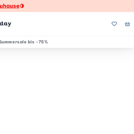
zuhause
🍋
hday
Meine Fa
Me
Summersale bis -75%