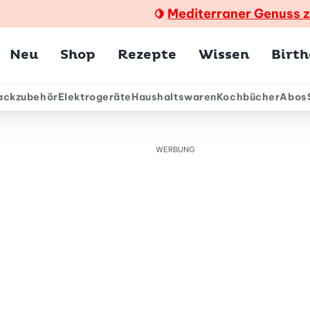
Mediterraner Genuss 
🍋
Hauptmenü
Neu
Shop
Rezepte
Wissen
Birt
ackzubehör
Elektrogeräte
Haushaltswaren
Kochbücher
Abos
ärmenü
WERBUNG