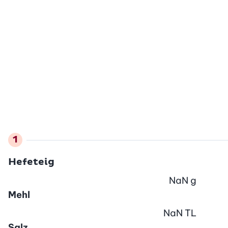
Hefeteig
NaN
g
Mehl
NaN
TL
Salz