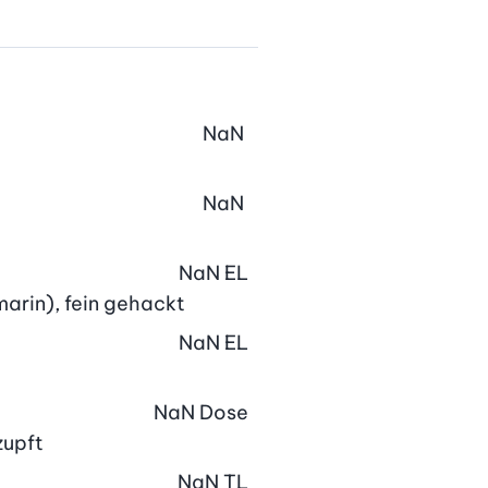
NaN
NaN
NaN
EL
marin), fein gehackt
NaN
EL
NaN
Dose
zupft
NaN
TL