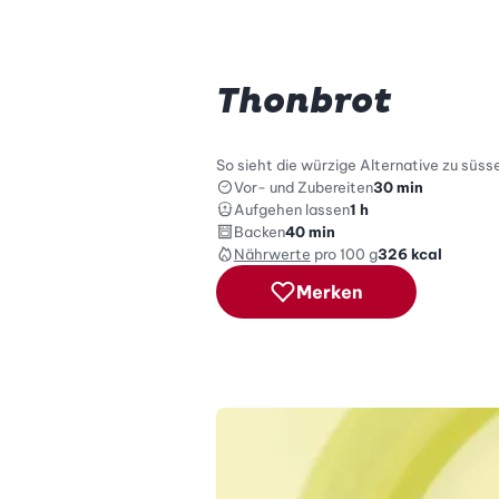
Thonbrot
So sieht die würzige Alternative zu süss
Vor- und Zubereiten
30 min
Aufgehen lassen
1 h
Backen
40 min
Nährwerte
pro 100 g
326
kcal
Merken