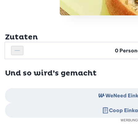
Zutaten
Personenanzahl
Personenanzahl verringern
Und so wird’s gemacht
WeNeed Eink
Coop Einka
WERBUNG