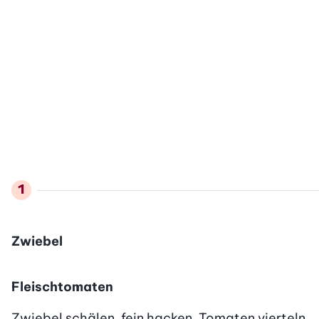
Zwiebel
Fleischtomaten
Zwiebel schälen, fein hacken, Tomaten vierteln.