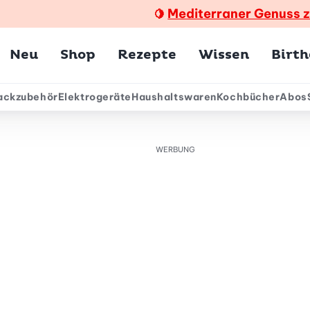
Mediterraner Genuss 
🍋
Hauptmenü
Neu
Shop
Rezepte
Wissen
Birt
ackzubehör
Elektrogeräte
Haushaltswaren
Kochbücher
Abos
ärmenü
WERBUNG