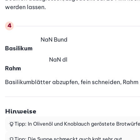
werden lassen.
NaN
Bund
Basilikum
NaN
dl
Rahm
Basilikumblätter abzupfen, fein schneiden, Rahm 
Hinweise
Tipp: In Olivenöl und Knoblauch geröstete Brotwürf
Tipp: Die Suppe schmeckt auch kalt sehr gut.