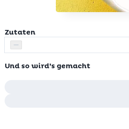
Zutaten
Personenanzahl
Personenanzahl verringern
Und so wird’s gemacht