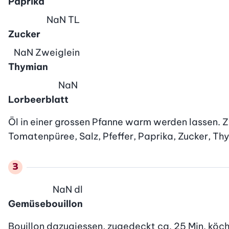
Paprika
NaN
TL
Zucker
NaN
Zweiglein
Thymian
NaN
Lorbeerblatt
Öl in einer grossen Pfanne warm werden lassen.
Tomatenpüree, Salz, Pfeffer, Paprika, Zucker, T
NaN
dl
Gemüsebouillon
Bouillon dazugiessen, zugedeckt ca. 25 Min. köche