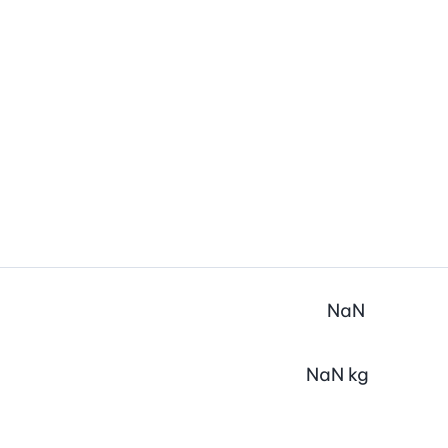
NaN
NaN
kg