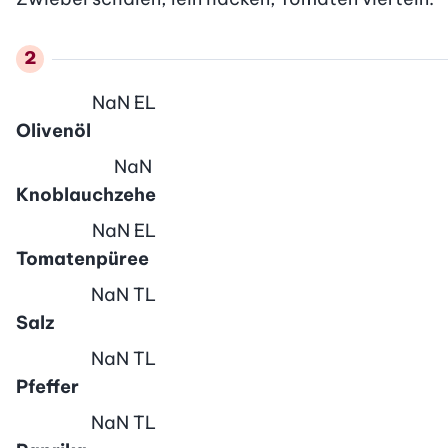
NaN
EL
Olivenöl
NaN
Knoblauchzehe
NaN
EL
Tomatenpüree
NaN
TL
Salz
NaN
TL
Pfeffer
NaN
TL