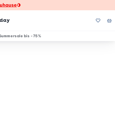
zuhause
🍋
hday
Meine Fa
Me
Summersale bis -75%