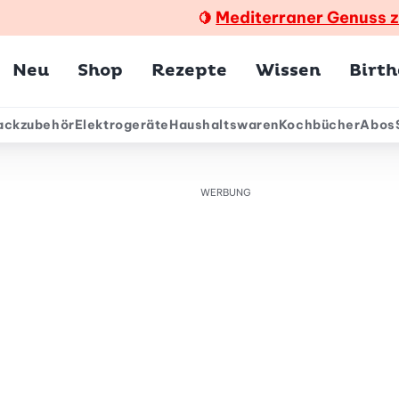
Mediterraner Genuss 
🍋
Hauptmenü
Neu
Shop
Rezepte
Wissen
Birt
ackzubehör
Elektrogeräte
Haushaltswaren
Kochbücher
Abos
ärmenü
WERBUNG