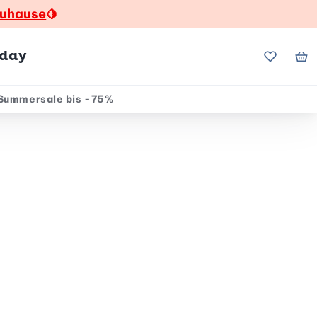
zuhause
🍋
hday
Meine Fa
Me
Summersale bis -75%