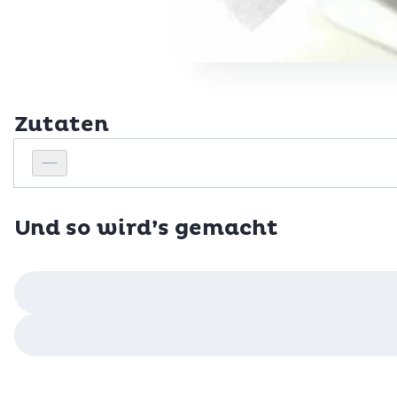
Zutaten
Personenanzahl
Personenanzahl verringern
Und so wird’s gemacht