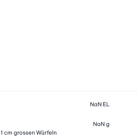
NaN
EL
NaN
g
. 1 cm grossen Würfeln