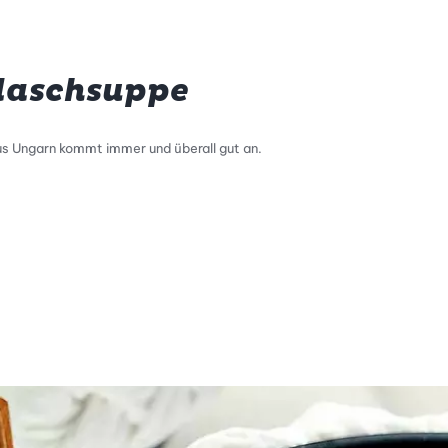
laschsuppe
s Ungarn kommt immer und überall gut an.
tty Skala Info
keitsskala: 2 von 5