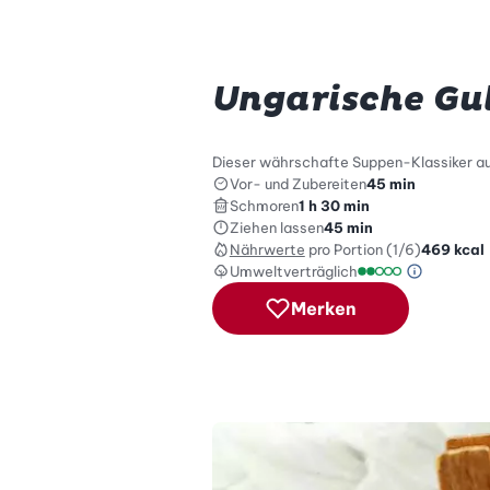
Ungarische Gu
Dieser währschafte Suppen-Klassiker au
Vor- und Zubereiten
45 min
Schmoren
1 h 30 min
Ziehen lassen
45 min
Nährwerte
pro Portion (1/6)
469
kcal
Umweltverträglich
Green Be
Umweltverträglich
Merken