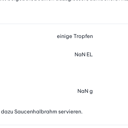
einige
Tropfen
NaN
EL
NaN
g
 dazu Saucenhalbrahm servieren.