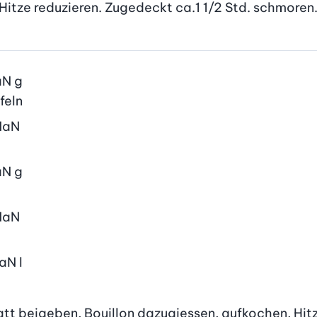
itze reduzieren. Zugedeckt ca.1 1/2 Std. schmoren
aN
g
feln
NaN
aN
g
NaN
aN
l
latt beigeben, Bouillon dazugiessen, aufkochen, Hit