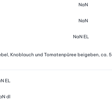
NaN
NaN
NaN
EL
iebel, Knoblauch und Tomatenpüree beigeben, ca. 5
aN
EL
aN
dl