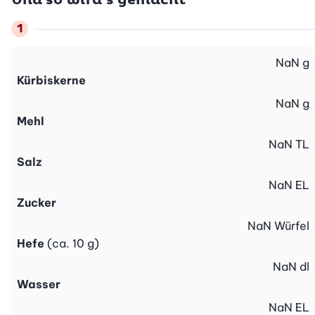
Und so wird’s gemacht
NaN
g
Kürbiskerne
NaN
g
Mehl
NaN
TL
Salz
NaN
EL
Zucker
NaN
Würfel
Hefe
(ca. 10 g)
NaN
dl
Wasser
NaN
EL