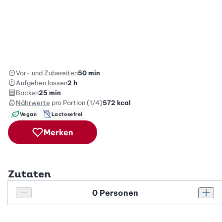
Vor- und Zubereiten
50 min
Aufgehen lassen
2 h
Backen
25 min
Nährwerte
pro Portion (1/4)
572
kcal
Vegan
Lactosefrei
Merken
Zutaten
Personenanzahl
Personenanzahl verringern
Pers