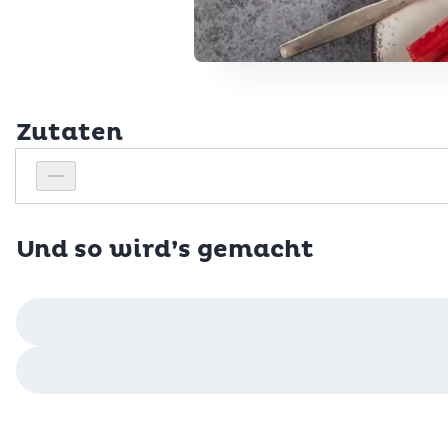
Zutaten
Personenanzahl
Personenanzahl verringern
Und so wird’s gemacht