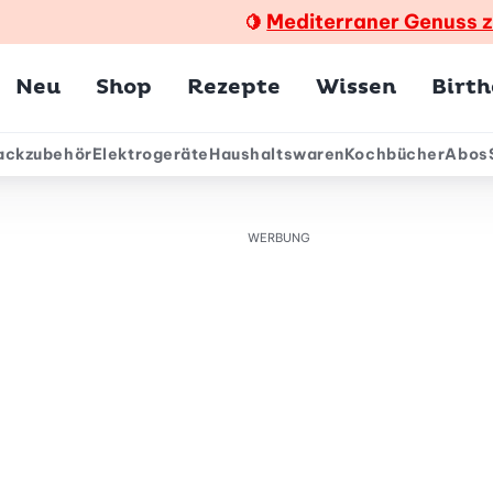
Mediterraner Genuss 
🍋
Hauptmenü
Neu
Shop
Rezepte
Wissen
Birt
ackzubehör
Elektrogeräte
Haushaltswaren
Kochbücher
Abos
ärmenü
WERBUNG