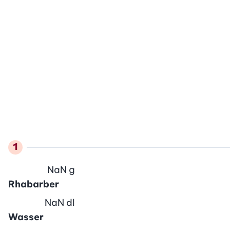
NaN
g
Rhabarber
NaN
dl
Wasser