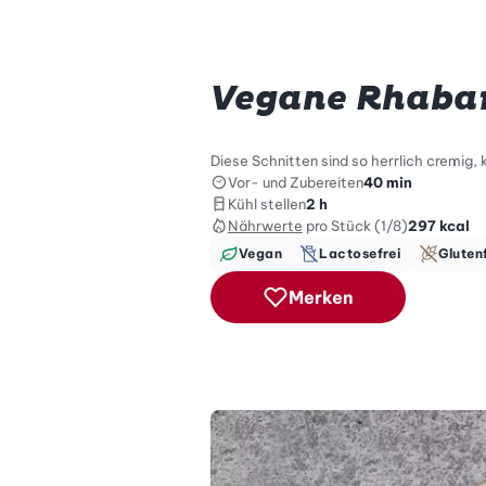
Vegane Rhabar
Diese Schnitten sind so herrlich cremig, 
Vor- und Zubereiten
40 min
Kühl stellen
2 h
Nährwerte
pro Stück (1/8)
297
kcal
Vegan
Lactosefrei
Gluten
Merken