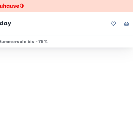
zuhause
🍋
hday
Meine Fa
Me
Summersale bis -75%