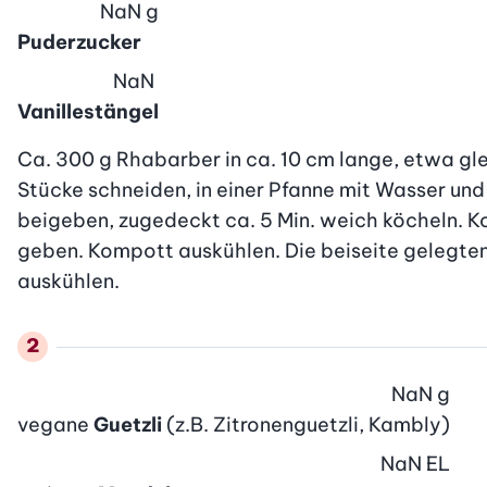
NaN
g
Puderzucker
NaN
Vanillestängel
Ca. 300 g Rhabarber in ca. 10 cm lange, etwa gle
Stücke schneiden, in einer Pfanne mit Wasser und
beigeben, zugedeckt ca. 5 Min. weich köcheln. Ko
geben. Kompott auskühlen. Die beiseite gelegten
auskühlen.
NaN
g
vegane
Guetzli
(z.B. Zitronenguetzli, Kambly)
NaN
EL