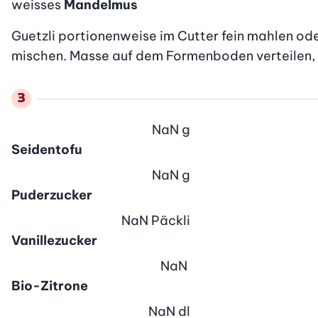
weisses
Mandelmus
Guetzli portionenweise im Cutter fein mahlen ode
mischen. Masse auf dem Formenboden verteilen, 
NaN
g
Seidentofu
NaN
g
Puderzucker
NaN
Päckli
Vanillezucker
NaN
Bio-Zitrone
NaN
dl