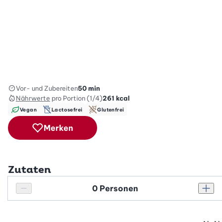
Vor- und Zubereiten
50 min
Nährwerte
pro Portion (1/4)
261
kcal
Vegan
Lactosefrei
Glutenfrei
Merken
Zutaten
Personenanzahl
Personenanzahl verringern
Pers