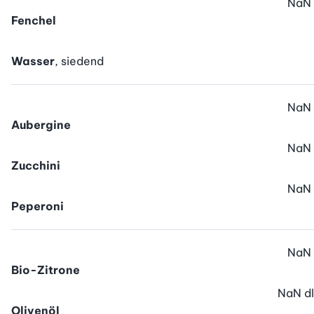
NaN
Fenchel
Wasser
, siedend
NaN
Aubergine
NaN
Zucchini
NaN
Peperoni
NaN
Bio-Zitrone
NaN
dl
Olivenöl