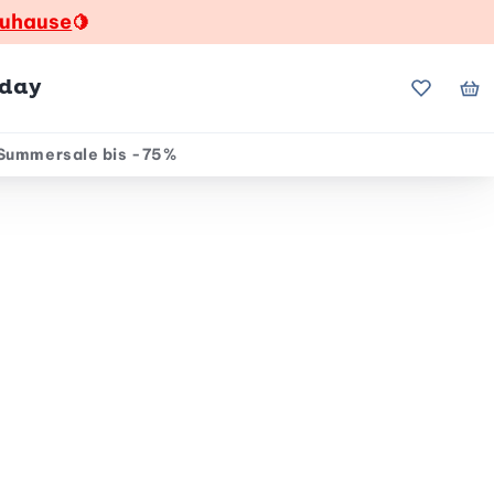
zuhause
🍋
hday
Meine Fa
Me
Summersale bis -75%