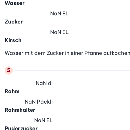
Wasser
NaN
EL
Zucker
NaN
EL
Kirsch
Wasser mit dem Zucker in einer Pfanne aufkochen
NaN
dl
Rahm
NaN
Päckli
Rahmhalter
NaN
EL
Puderzucker