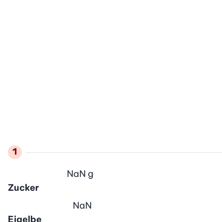
NaN
g
Zucker
NaN
Eigelbe