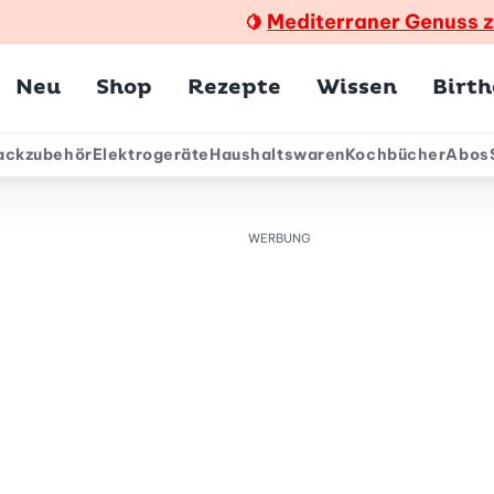
Mediterraner Genuss 
🍋
Hauptmenü
Neu
Shop
Rezepte
Wissen
Birt
ackzubehör
Elektrogeräte
Haushaltswaren
Kochbücher
Abos
ärmenü
WERBUNG