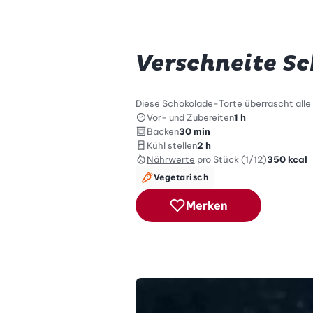
Verschneite S
Diese Schokolade-Torte überrascht alle 
Vor- und Zubereiten
1 h
Backen
30 min
Kühl stellen
2 h
Nährwerte
pro Stück (1/12)
350
kcal
Vegetarisch
Merken