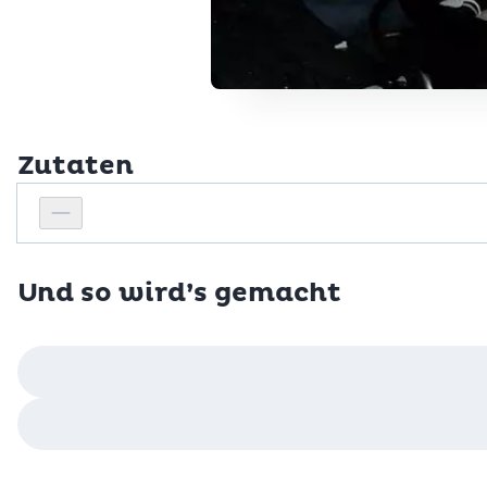
Zutaten
Personenanzahl
Personenanzahl verringern
Und so wird’s gemacht