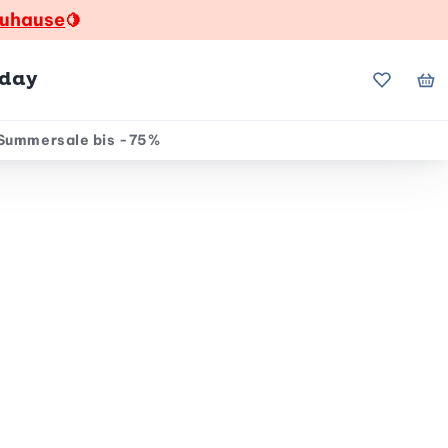
zuhause
🍋
hday
Meine Fa
Me
Summersale bis -75%