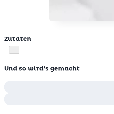
Zutaten
Personenanzahl
Personenanzahl verringern
Und so wird’s gemacht