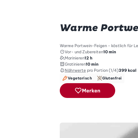
Warme Portwe
Warme Portwein-Feigen - köstlich für Le
Vor- und Zubereiten
10 min
Marinieren
12 h
Gratinieren
10 min
Nährwerte
pro Portion (1/4)
399
kcal
Vegetarisch
Glutenfrei
Merken