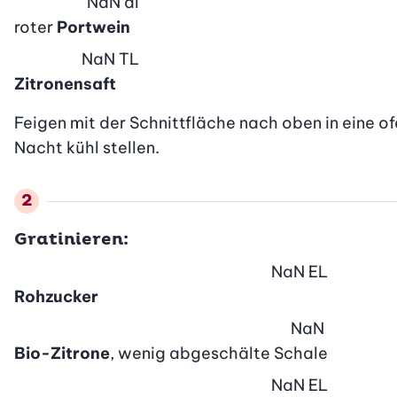
NaN
dl
roter
Portwein
NaN
TL
Zitronensaft
Feigen mit der Schnittfläche nach oben in eine o
Nacht kühl stellen.
Gratinieren:
NaN
EL
Rohzucker
NaN
Bio-Zitrone
, wenig abgeschälte Schale
NaN
EL