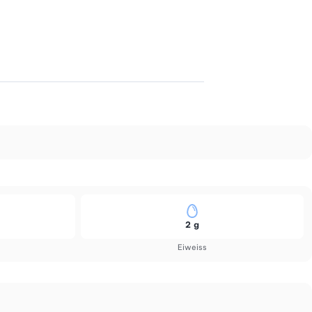
2 g
Eiweiss