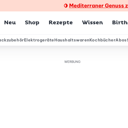
Mediterraner Genuss 
🍋
Hauptmenü
Neu
Shop
Rezepte
Wissen
Birt
ackzubehör
Elektrogeräte
Haushaltswaren
Kochbücher
Abos
ärmenü
WERBUNG