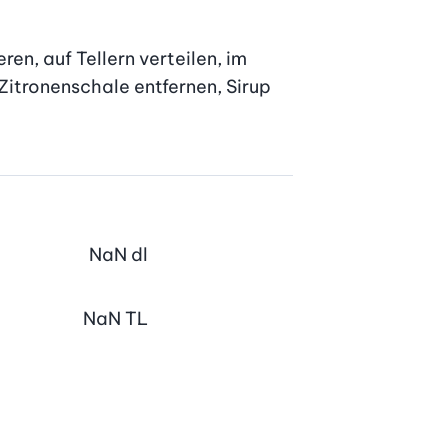
n, auf Tellern verteilen, im 
itronenschale entfernen, Sirup 
NaN
dl
NaN
TL