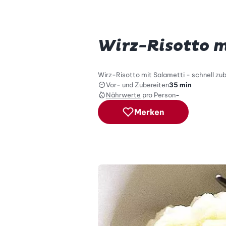
Wirz-Risotto m
Wirz-Risotto mit Salametti - schnell zub
Vor- und Zubereiten
35 min
Nährwerte
pro Person
-
Merken