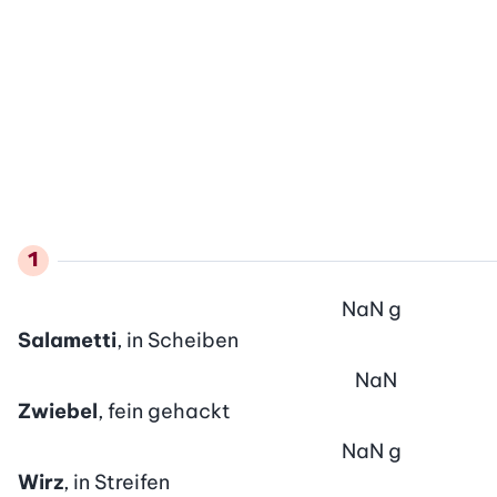
NaN
g
Salametti
, in Scheiben
NaN
Zwiebel
, fein gehackt
NaN
g
Wirz
, in Streifen