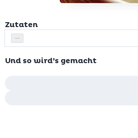
Zutaten
Personenanzahl
Personenanzahl verringern
Und so wird’s gemacht