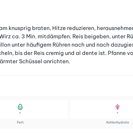
am knusprig braten, Hitze reduzieren, herausnehmen
Wirz ca. 3 Min. mitdämpfen. Reis beigeben, unter Rüh
illon unter häufigem Rühren nach und nach dazugies
heln, bis der Reis cremig und al dente ist. Pfanne v
wärmter Schüssel anrichten.
-
-
Fett
Kohlenhydrate