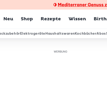
Mediterraner Genuss 
🍋
Hauptmenü
Neu
Shop
Rezepte
Wissen
Birt
ackzubehör
Elektrogeräte
Haushaltswaren
Kochbücher
Abos
ärmenü
WERBUNG