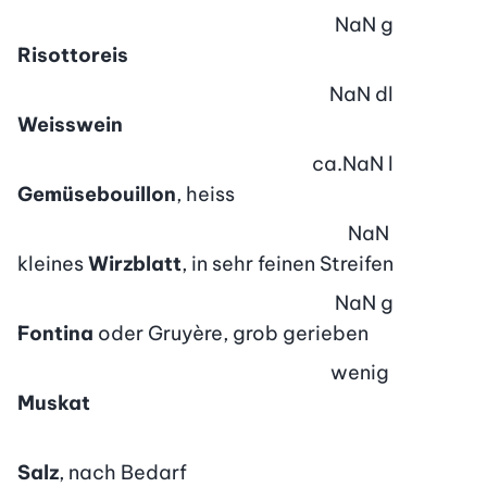
NaN
g
Risottoreis
NaN
dl
Weisswein
ca.
NaN
l
Gemüsebouillon
, heiss
NaN
kleines
Wirzblatt
, in sehr feinen Streifen
NaN
g
Fontina
oder Gruyère, grob gerieben
wenig
Muskat
Salz
, nach Bedarf