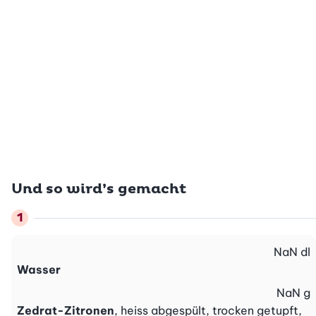
Und so wird’s gemacht
NaN
dl
Wasser
NaN
g
Zedrat-Zitronen
, heiss abgespült, trocken getupft,