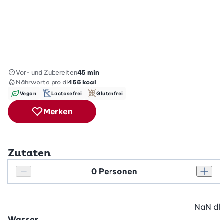
Vor- und Zubereiten
45 min
Nährwerte
pro dl
455
kcal
Vegan
Lactosefrei
Glutenfrei
Merken
Zutaten
Personenanzahl
Personenanzahl verringern
Pers
NaN
dl
Wasser