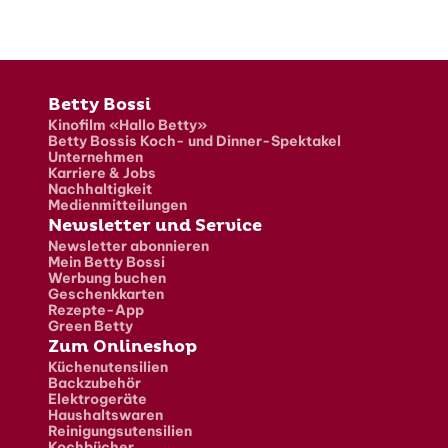
Fusszeile
Betty Bossi
Kinofilm «Hallo Betty»
Betty Bossis Koch- und Dinner-Spektakel
Unternehmen
Karriere & Jobs
Nachhaltigkeit
Medienmitteilungen
Newsletter und Service
Newsletter abonnieren
Mein Betty Bossi
Werbung buchen
Geschenkkarten
Rezepte-App
Green Betty
Zum Onlineshop
Küchenutensilien
Backzubehör
Elektrogeräte
Haushaltswaren
Reinigungsutensilien
Kochbücher