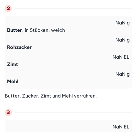
NaN
g
Butter
, in Stücken, weich
NaN
g
Rohzucker
NaN
EL
Zimt
NaN
g
Mehl
Butter, Zucker, Zimt und Mehl verrühren.
NaN
EL