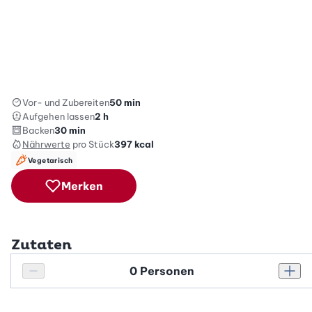
Vor- und Zubereiten
50 min
Aufgehen lassen
2 h
Backen
30 min
Nährwerte
pro Stück
397
kcal
Vegetarisch
Merken
Zutaten
Personenanzahl
Personenanzahl verringern
Pers