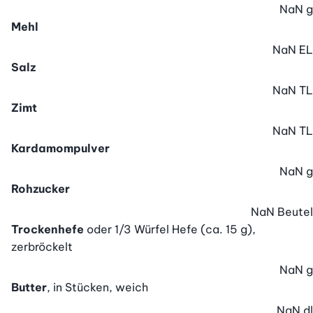
NaN
g
Mehl
NaN
EL
Salz
NaN
TL
Zimt
NaN
TL
Kardamompulver
NaN
g
Rohzucker
NaN
Beutel
Trockenhefe
oder 1/3 Würfel Hefe (ca. 15 g),
zerbröckelt
NaN
g
Butter
, in Stücken, weich
NaN
dl