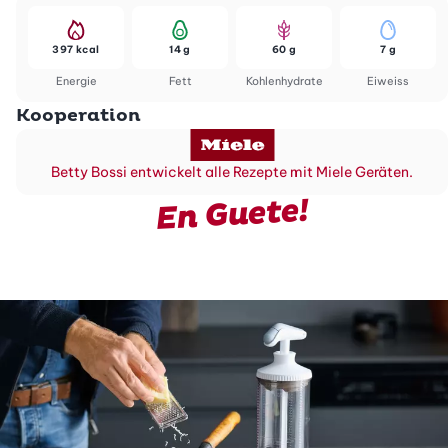
397 kcal
14 g
60 g
7 g
Energie
Fett
Kohlenhydrate
Eiweiss
Kooperation
Betty Bossi entwickelt alle Rezepte mit Miele Geräten.
En Guete!