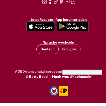
Instagram
Facebook
TikTok
Pinterest
Youtube
LinkedIn
Jetzt Rezepte-App herunterladen
Sprache wechseln
Deutsch
Français
AGB
Datenschutz
Impressum
Metanavigation
Cookie-Einstellungen
© Betty Bossi – Mach was dir schmeckt