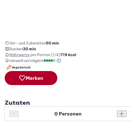
Vor- und Zubereiten
50 min
Backen
30 min
Nährwerte
pro Portion (1/4)
719
kcal
Umweltverträglich
Green Betty Skala Info
Umweltverträglichkeitsskala: 4 von 5
Vegetarisch
Merken
Zutaten
Personenanzahl
Personenanzahl verringern
Pers