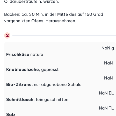
Öl darüberträufeln, würzen.

Backen: ca. 30 Min. in der Mitte des auf 160 Grad 
vorgeheizten Ofens. Herausnehmen.
NaN
g
Frischkäse
nature
NaN
Knoblauchzehe
, gepresst
NaN
Bio-Zitrone
, nur abgeriebene Schale
NaN
EL
Schnittlauch
, fein geschnitten
NaN
TL
Salz