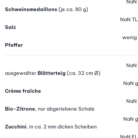
NaN
Schweinsmedaillons
(je ca. 80 g)
NaN
TL
Salz
wenig
Pfeffer
NaN
ausgewallter
Blätterteig
(ca. 32 cm Ø)
NaN
g
Crème fraîche
NaN
Bio-Zitrone
, nur abgeriebene Schale
NaN
g
Zucchini
, in ca. 2 mm dicken Scheiben
NaN
EL