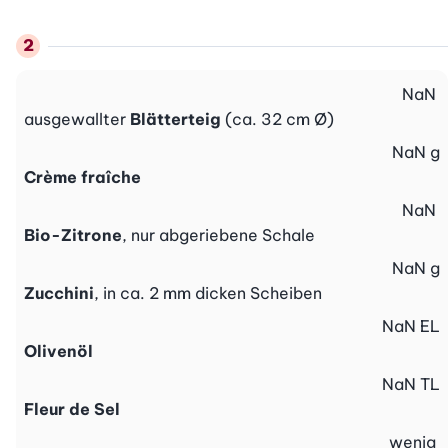
NaN
ausgewallter
Blätterteig
(ca. 32 cm Ø)
NaN
g
Crème fraîche
NaN
Bio-Zitrone
, nur abgeriebene Schale
NaN
g
Zucchini
, in ca. 2 mm dicken Scheiben
NaN
EL
Olivenöl
NaN
TL
Fleur de Sel
wenig