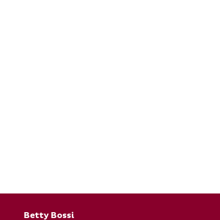
Fusszeile
Betty Bossi