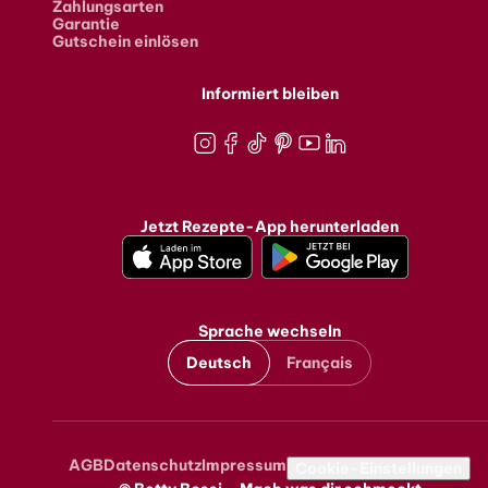
Zahlungsarten
Garantie
Gutschein einlösen
Informiert bleiben
Instagram
Facebook
TikTok
Pinterest
Youtube
LinkedIn
Jetzt Rezepte-App herunterladen
Sprache wechseln
Deutsch
Français
AGB
Datenschutz
Impressum
Metanavigation
Cookie-Einstellungen