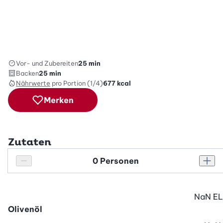
Vor- und Zubereiten
25 min
Backen
25 min
Nährwerte
pro Portion (1/4)
677
kcal
Merken
Zutaten
Personenanzahl
Personenanzahl verringern
Pers
NaN
EL
Olivenöl