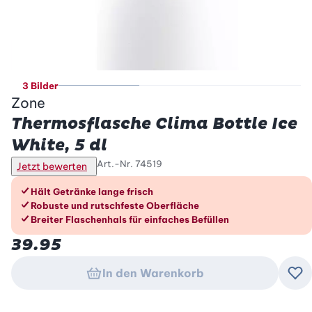
3 Bilder
Zone
Thermosflasche Clima Bottle Ice
White, 5 dl
Art.-Nr.
74519
Jetzt bewerten
Die Vorteile im Überblick
Hält Getränke lange frisch
Robuste und rutschfeste Oberfläche
Breiter Flaschenhals für einfaches Befüllen
39.95
In den Warenkorb
Zu