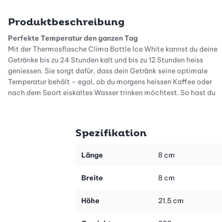
Produktbeschreibung
Perfekte Temperatur den ganzen Tag
Mit der Thermosflasche Clima Bottle Ice White kannst du deine
Getränke bis zu 24 Stunden kalt und bis zu 12 Stunden heiss
geniessen. Sie sorgt dafür, dass dein Getränk seine optimale
Temperatur behält – egal, ob du morgens heissen Kaffee oder
nach dem Sport eiskaltes Wasser trinken möchtest. So hast du
immer eine zuverlässige Isolierflasche dabei, die dich bei all
deinen Aktivitäten begleitet.
Spezifikation
Robust und stilvoll zugleich
Die Isolierflasche Clima Bottle besticht durch ihre einzigartige
Stone Finish Oberfläche. Diese ist besonders widerstandsfähig
Länge
8 cm
und rutschfest und verleiht der Flasche eine elegante,
steinähnliche Struktur mit edlen 3D-Glanzdetails. Das macht
Breite
8 cm
sie zu einem echten Hingucker und garantiert dir gleichzeitig
eine langlebige und praktische Begleiterin.
Höhe
21.5 cm
Komfortabel im Alltag