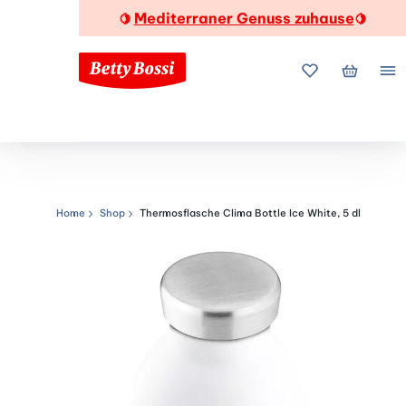
Mediterraner Genuss zuhause
🍋
🍋
Meine Favorite
Mein Wa
Me
Home
Shop
Thermosflasche Clima Bottle Ice White, 5 dl
Navigationspfad