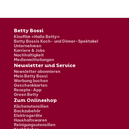
Fusszeile
Betty Bossi
Kinofilm «Hallo Betty»
Betty Bossis Koch- und Dinner-Spektakel
Unternehmen
Karriere & Jobs
Nachhaltigkeit
Medienmitteilungen
Newsletter und Service
Newsletter abonnieren
Mein Betty Bossi
Werbung buchen
Geschenkkarten
Rezepte-App
Green Betty
Zum Onlineshop
Küchenutensilien
Backzubehör
Elektrogeräte
Haushaltswaren
Reinigungsutensilien