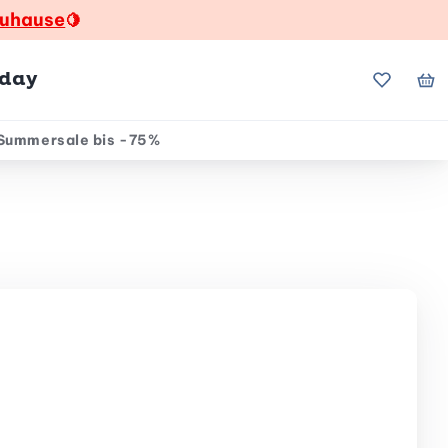
zuhause
🍋
hday
Meine Fa
Me
Summersale bis -75%