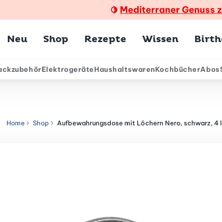
Mediterraner Genuss 
🍋
Hauptmenü
Neu
Shop
Rezepte
Wissen
Birt
ackzubehör
Elektrogeräte
Haushaltswaren
Kochbücher
Abos
ärmenü
Home
Shop
Aufbewahrungsdose mit Löchern Nero, schwarz, 4 l