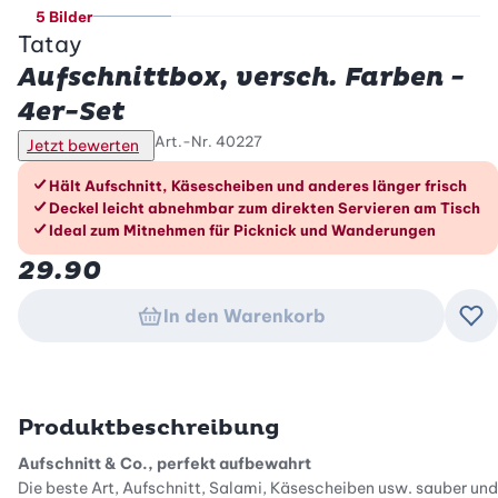
5 Bilder
Tatay
Aufschnittbox, versch. Farben -
4er-Set
Art.-Nr.
40227
Jetzt bewerten
Die Vorteile im Überblick
Hält Aufschnitt, Käsescheiben und anderes länger frisch
Deckel leicht abnehmbar zum direkten Servieren am Tisch
Ideal zum Mitnehmen für Picknick und Wanderungen
29.90
In den Warenkorb
Zu
Produktbeschreibung
Aufschnitt & Co., perfekt aufbewahrt
Die beste Art, Aufschnitt, Salami, Käsescheiben usw. sauber und