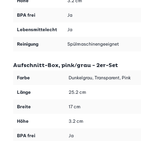
Höhe
3.2 cm
Kühlschrank, weil sie stapelbar sind. Der transparente Deckel
gewährt zusätzlich Einblick. Und sind die Resten aufgegessen,
BPA frei
Ja
die Aufschnitt-Boxen einfach auseinandernehmen und in der
Spülmaschine reinigen. Voilà!
Lebensmittelecht
Ja
Praktisch für Picknick oder Wanderung
Und noch etwas: Von diesen Stapelboxen können Sie nicht
Reinigung
Spülmaschinengeeignet
genug haben! Denn ob zu Hause oder für unterwegs - die
Behälter sind praktisch, weil sich das flache Format nicht nur im
Kühlschrank, sondern auch im Rucksack oder in der
Aufschnitt-Box, pink/grau - 2er-Set
Picknicktasche prima verstauen lässt.
Farbe
Dunkelgrau, Transparent, Pink
Tipp:
Dieses 4er-Set Aufschnitt-Boxen ist auch als 2er-Set
pink/grau (Art.-Nr. 25662) und blau/grün (Art.-Nr. 25206)
Länge
25.2 cm
erhältlich.
Breite
17 cm
Höhe
3.2 cm
BPA frei
Ja