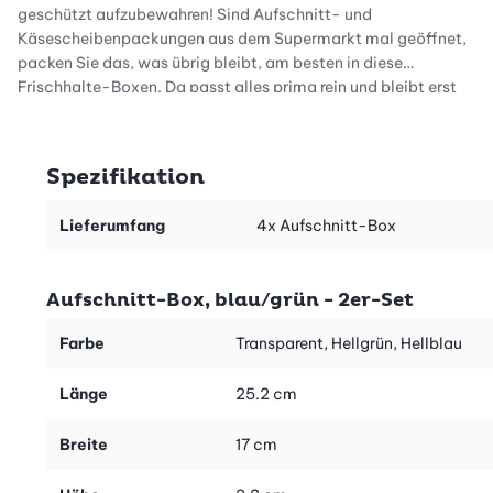
geschützt aufzubewahren! Sind Aufschnitt- und
Käsescheibenpackungen aus dem Supermarkt mal geöffnet,
packen Sie das, was übrig bleibt, am besten in diese
Frischhalte-Boxen. Da passt alles prima rein und bleibt erst
noch länger frisch.
Schnell serviert im Alltag
Spezifikation
Der transparente Deckel lässt sich ganz einfach von der
Aufschnitt-Box abnehmen. So wird aus der Box mit einem
Lieferumfang
4x Aufschnitt-Box
Handgriff ein Servierplättchen, und Ihr Zvieri oder Znacht ist
bereits angerichtet.
Aufschnitt-Box, blau/grün - 2er-Set
Dabei sorgen die verschiedenfarbigen Schalen nicht nur für
Farbtupfer, Sie können jeder Farbe auch stets dieselben
Farbe
Transparent, Hellgrün, Hellblau
Lebensmittel zuweisen: zum Beispiel die pinkfarbene Schale für
den Schinken, die grüne für den Salami, die blaue für den Käse
Länge
25.2 cm
usw. Das ist sinnvoll und erst noch hygienischer.
Breite
17 cm
Platzsparend stapeln im Kühlschrank
Die Frischhalte-Boxen beanspruchen nur wenig Platz im