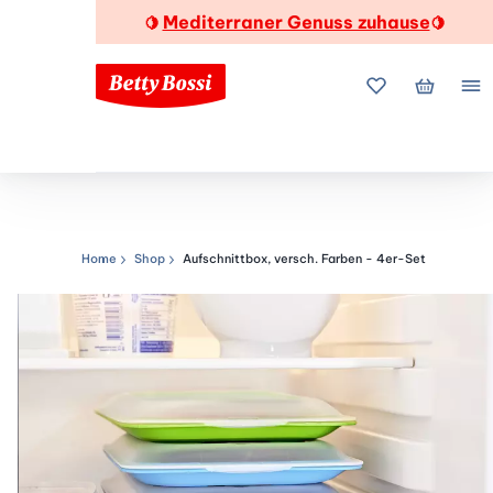
Mediterraner Genuss zuhause
🍋
🍋
Meine Favorite
Mein Wa
Me
Home
Shop
Aufschnittbox, versch. Farben - 4er-Set
Navigationspfad