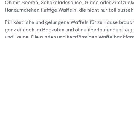
Ob mit Beeren, Schokoladesauce, Glace oder Zimtzucker:
Handumdrehen fluffige Waffeln, die nicht nur toll auss
Für köstliche und gelungene Waffeln für zu Hause brauch
ganz einfach im Backofen und ohne überlaufenden Teig z
und Laune. Die runden und herzförmigen Waffelbackfor
Schnelles Highlight: 12 Waffeln aufs Mal
Die Zubereitung ist leicht: Einfach Backformen mit wen
sich die Waffeln ohne Bruchstellen oder Rückstände leic
Serviert mit Glace, Früchten oder ganz klassisch mit Ah
Kompakt verstaubar
Die 12 Waffel-Backformen können dank ihrer kleinen G