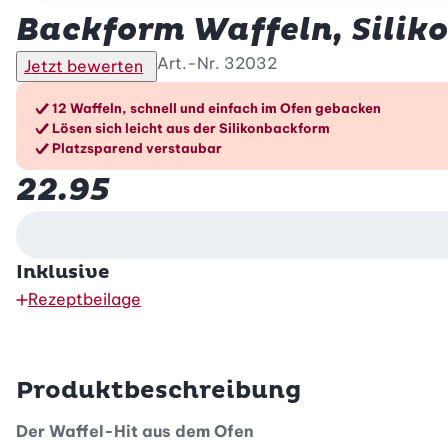
Backform Waffeln, Siliko
Art.-Nr.
32032
Jetzt bewerten
Die Vorteile im Überblic
12 Waffeln, schnell und einfach im Ofen gebacken
Lösen sich leicht aus der Silikonbackform
Platzsparend verstaubar
22.95
Inklusive
Rezeptbeilage
Produktbeschreibung
Der Waffel-Hit aus dem Ofen