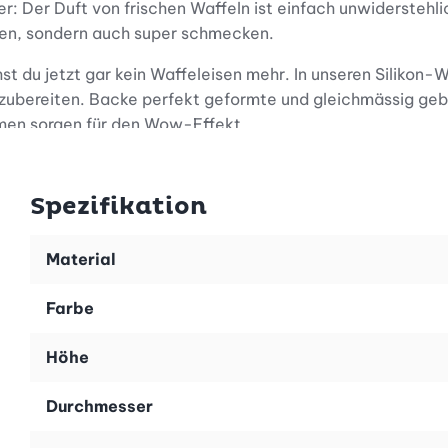
 Der Duft von frischen Waffeln ist einfach unwiderstehli
ehen, sondern auch super schmecken.
st du jetzt gar kein Waffeleisen mehr. In unseren Silikon-
ubereiten. Backe perfekt geformte und gleichmässig gebrä
men sorgen für den Wow-Effekt.
ig flüssiger Butter bestreichen, Teig in die Waffel-Backf
Spezifikation
ht und einfach aus der Silikonform lösen.
ornsirup, sind die Waffeln ein Hit zum Frühstück, zum Des
Material
Farbe
rösse kompakt in der Küchenschublade verstaut werden.
Höhe
Durchmesser