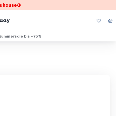
zuhause
🍋
hday
Meine Fa
Me
Summersale bis -75%