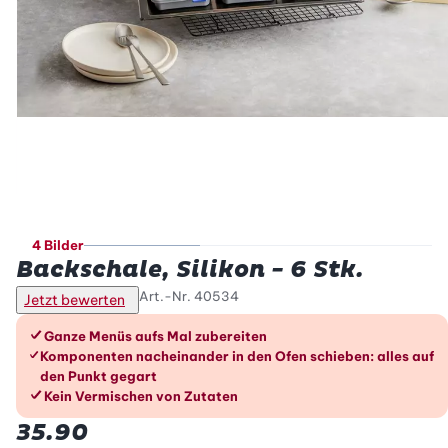
4 Bilder
Backschale, Silikon - 6 Stk.
Art.-Nr.
40534
Jetzt bewerten
Die Vorteile im Überblick
Ganze Menüs aufs Mal zubereiten
Komponenten nacheinander in den Ofen schieben: alles auf
den Punkt gegart
Kein Vermischen von Zutaten
35.90