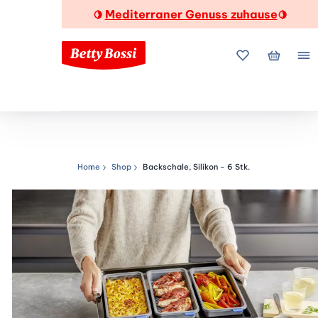
Mediterraner Genuss zuhause
🍋
🍋
Meine Favorite
Mein Wa
Me
Home
Shop
Backschale, Silikon - 6 Stk.
Navigationspfad