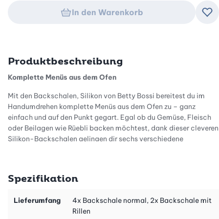
In den Warenkorb
Zu
Produktbeschreibung
Komplette Menüs aus dem Ofen
Mit den Backschalen, Silikon von Betty Bossi bereitest du im
Handumdrehen komplette Menüs aus dem Ofen zu – ganz
einfach und auf den Punkt gegart. Egal ob du Gemüse, Fleisch
oder Beilagen wie Rüebli backen möchtest, dank dieser cleveren
Silikon-Backschalen gelingen dir sechs verschiedene
Komponenten mit unterschiedlichen Backzeiten mühelos.
Spezifikation
Perfekte Backergebnisse bei unterschiedlichen Backzeiten
Lieferumfang
4x Backschale normal, 2x Backschale mit
So funktioniert's: Du platzierst die Zutat mit der längsten
Rillen
Backzeit zuerst im Ofen und schiebst die anderen Backformen