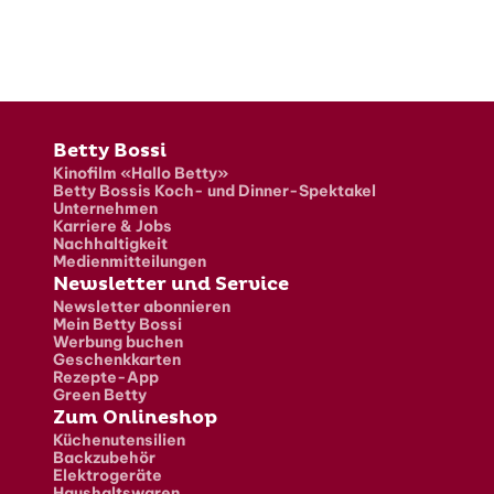
Fusszeile
Betty Bossi
Kinofilm «Hallo Betty»
Betty Bossis Koch- und Dinner-Spektakel
Unternehmen
Karriere & Jobs
Nachhaltigkeit
Medienmitteilungen
Newsletter und Service
Newsletter abonnieren
Mein Betty Bossi
Werbung buchen
Geschenkkarten
Rezepte-App
Green Betty
Zum Onlineshop
Küchenutensilien
Backzubehör
Elektrogeräte
Haushaltswaren