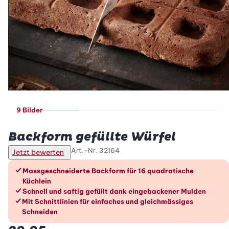
9 Bilder
Betty Bossi
Backform gefüllte Würfel
Art.-Nr.
32164
Jetzt bewerten
Die Vorteile im Überblick
Massgeschneiderte Backform für 16 quadratische
Küchlein
Schnell und saftig gefüllt dank eingebackener Mulden
Mit Schnittlinien für einfaches und gleichmässiges
Schneiden