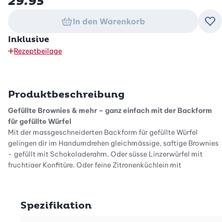
29.95
In den Warenkorb
Zu
Inklusive
Rezeptbeilage
Produktbeschreibung
Gefüllte Brownies & mehr – ganz einfach mit der Backform
für gefüllte Würfel
Mit der massgeschneiderten Backform für gefüllte Würfel
gelingen dir im Handumdrehen gleichmässige, saftige Brownies
- gefüllt mit Schokoladerahm. Oder süsse Linzerwürfel mit
fruchtiger Konfitüre. Oder feine Zitronenküchlein mit
erfrischendem Lemon Curd. Ob für die Sommerparty, den
Kindergeburtstag oder als süsser Snack zwischendurch: Diese
innovative Backform macht das Backen von gefüllten Brownies
Spezifikation
und anderen Küchlein einfacher und kreativer als je zuvor.