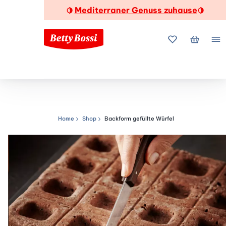
Mediterraner Genuss zuhause
🍋
🍋
Meine Favorite
Mein Wa
Me
Home
Shop
Backform gefüllte Würfel
Navigationspfad