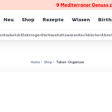
Mediterraner Genuss 
🍋
Hauptmenü
Neu
Shop
Rezepte
Wissen
Birt
ackzubehör
Elektrogeräte
Haushaltswaren
Kochbücher
Abos
ärmenü
Home
Shop
Tuben-Organizer