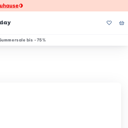
zuhause
🍋
hday
Meine Fa
Me
Summersale bis -75%