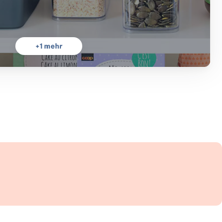
+
1
mehr