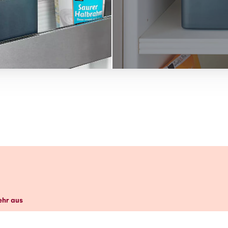
k
ehr aus