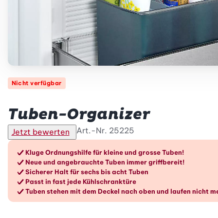
Nicht verfügbar
Betty Bossi
Tuben-Organizer
Art.-Nr.
25225
Jetzt bewerten
Die Vorteile im Überblic
Kluge Ordnungshilfe für kleine und grosse Tuben!
Neue und angebrauchte Tuben immer griffbereit!
Sicherer Halt für sechs bis acht Tuben
Passt in fast jede Kühlschranktüre
Tuben stehen mit dem Deckel nach oben und laufen nicht m