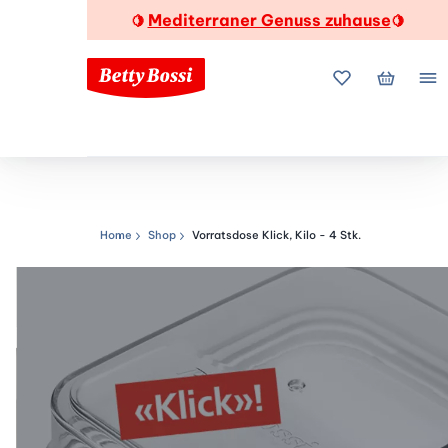
Mediterraner Genuss zuhause
🍋
🍋
Meine Favorite
Mein Wa
Me
Home
Shop
Vorratsdose Klick, Kilo - 4 Stk.
Navigationspfad