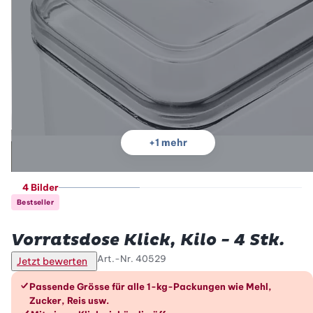
+
1
mehr
4 Bilder
Bestseller
Betty Bossi
Vorratsdose Klick, Kilo - 4 Stk.
Art.-Nr.
40529
Jetzt bewerten
Die Vorteile im Überblick
Passende Grösse für alle 1-kg-Packungen wie Mehl,
Zucker, Reis usw.