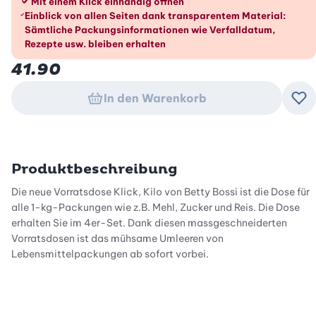
Mit einem Klick einhändig öffnen
Einblick von allen Seiten dank transparentem Material:
Sämtliche Packungsinformationen wie Verfalldatum,
Rezepte usw. bleiben erhalten
41.90
In den Warenkorb
Zu
Produktbeschreibung
Die neue Vorratsdose Klick, Kilo von Betty Bossi ist die Dose für
alle 1-kg-Packungen wie z.B. Mehl, Zucker und Reis. Die Dose
erhalten Sie im 4er-Set. Dank diesen massgeschneiderten
Vorratsdosen ist das mühsame Umleeren von
Lebensmittelpackungen ab sofort vorbei.
Dank des handlichen Klick-Systems lässt sich die Dose