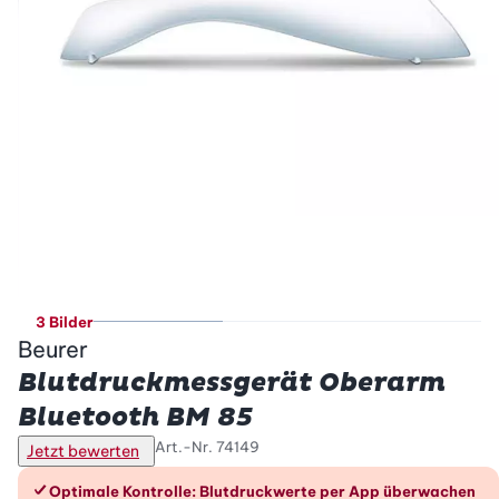
3 Bilder
Beurer
Blutdruckmessgerät Oberarm
Bluetooth BM 85
Art.-Nr.
74149
Jetzt bewerten
Die Vorteile im Überblick
Optimale Kontrolle: Blutdruckwerte per App überwachen