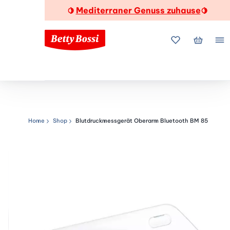
Mediterraner Genuss zuhause
🍋
🍋
Meine Favorite
Mein Wa
Me
Home
Shop
Blutdruckmessgerät Oberarm Bluetooth BM 85
Navigationspfad