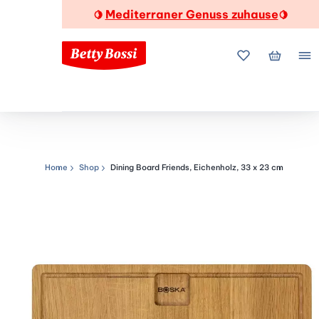
Mediterraner Genuss zuhause
🍋
🍋
Meine Favorite
Mein Wa
Me
Home
Shop
Dining Board Friends, Eichenholz, 33 x 23 cm
Navigationspfad