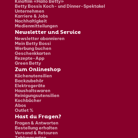
Kinofilm «Hallo Betty»
Betty Bossis Koch- und Dinner-Spektakel
Unternehmen
Karriere & Jobs
Nachhaltigkeit
Medienmitteilungen
Newsletter und Service
Newsletter abonnieren
Mein Betty Bossi
Werbung buchen
Geschenkkarten
Rezepte-App
Green Betty
Zum Onlineshop
Küchenutensilien
Backzubehör
Elektrogeräte
Haushaltswaren
Reinigungsutensilien
Kochbücher
Abos
Outlet %
Hast du Fragen?
Fragen & Antworten
Bestellung erhalten
Versand & Retouren
Zahlungsarten