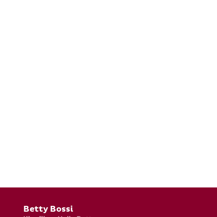
Fusszeile
Betty Bossi