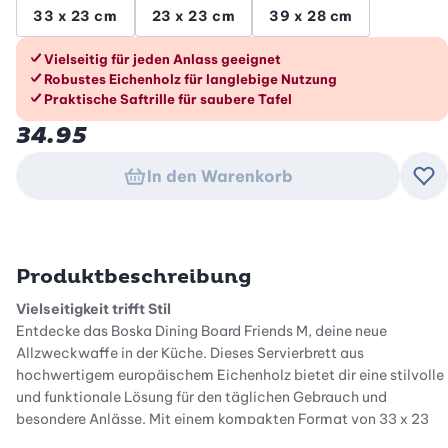
33 x 23 cm
23 x 23 cm
39 x 28 cm
Die Vorteile im Überblick
Vielseitig für jeden Anlass geeignet
Robustes Eichenholz für langlebige Nutzung
Praktische Saftrille für saubere Tafel
34.95
In den Warenkorb
Zu
Produktbeschreibung
Vielseitigkeit trifft Stil
Entdecke das Boska Dining Board Friends M, deine neue
Allzweckwaffe in der Küche. Dieses Servierbrett aus
hochwertigem europäischem Eichenholz bietet dir eine stilvolle
und funktionale Lösung für den täglichen Gebrauch und
besondere Anlässe. Mit einem kompakten Format von 33 x 23
cm passt es perfekt auf deinen Tisch und verleiht jedem Anlass