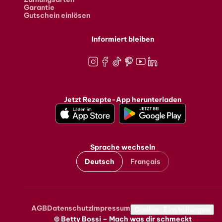
Garantie
Gutschein einlösen
Informiert bleiben
Instagram
Facebook
TikTok
Pinterest
Youtube
LinkedIn
Jetzt Rezepte-App herunterladen
Sprache wechseln
Deutsch
Français
AGB
Datenschutz
Impressum
Metanavigation
Cookie-Einstellungen
© Betty Bossi – Mach was dir schmeckt