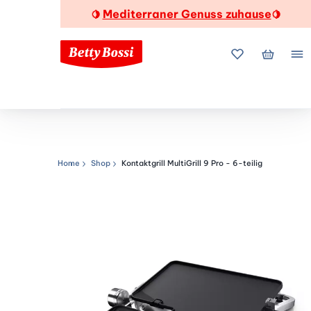
Mediterraner Genuss zuhause
🍋
🍋
Meine Favorite
Mein Wa
Me
Home
Shop
Kontaktgrill MultiGrill 9 Pro - 6-teilig
Navigationspfad