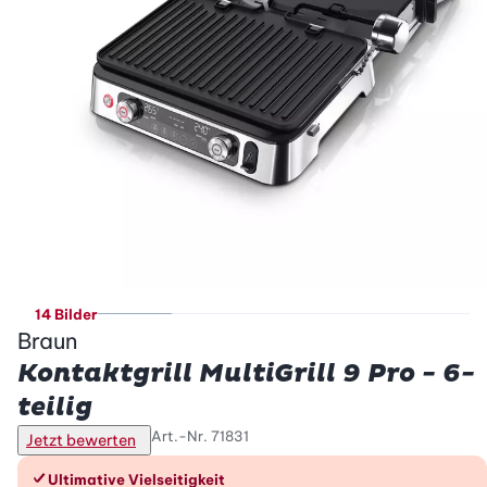
14 Bilder
Braun
Kontaktgrill MultiGrill 9 Pro - 6-
teilig
Art.-Nr.
71831
Jetzt bewerten
Die Vorteile im Überblick
Ultimative Vielseitigkeit