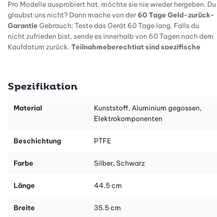
Pro Modelle ausprobiert hat, möchte sie nie wieder hergeben. Du
glaubst uns nicht? Dann mache von der
60 Tage Geld-zurück-
Garantie
Gebrauch: Teste das Gerät 60 Tage lang. Falls du
nicht zufrieden bist, sende es innerhalb von 60 Tagen nach dem
Kaufdatum zurück.
Teilnahmeberechtigt sind spezifische
Geräte, die zwischen dem 01. Oktober 2023 und dem 31.
Januar 2024 bei uns gekauft wurden und diesen Text
enthalten.
Weitere Details zu den Teilnahmebedingungen
Spezifikation
findest du auf der Braun Website:
Link zur Geld-zurück-
Garantie
.
Material
Kunststoff, Aluminium gegossen,
Elektrokomponenten
Ultimatives Grillvergnügen
Beschichtung
PTFE
Bereit für professionelle Ergebnisse und unvergleichliche
Farbe
Silber, Schwarz
Vielseitigkeit bei Frühstück, Mittagessen, Abendessen und
Snacks? Der Braun Multigrill 9 Pro mit seinen drei verschiedenen
Länge
44.5 cm
Plattensets und drei flexiblen Garpositionen ist der perfekte
Begleiter für dich. Seine beeindruckenden 2200 Watt Leistung
Breite
35.5 cm
und integrierten Heizelemente sorgen für schnelles und präzises