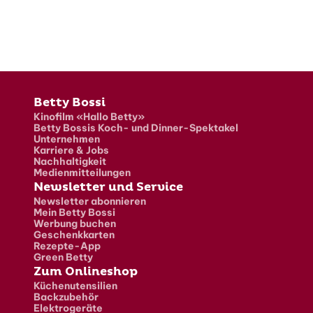
Fusszeile
Betty Bossi
Kinofilm «Hallo Betty»
Betty Bossis Koch- und Dinner-Spektakel
Unternehmen
Karriere & Jobs
Nachhaltigkeit
Medienmitteilungen
Newsletter und Service
Newsletter abonnieren
Mein Betty Bossi
Werbung buchen
Geschenkkarten
Rezepte-App
Green Betty
Zum Onlineshop
Küchenutensilien
Backzubehör
Elektrogeräte