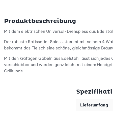
Produktbeschreibung
Mit dem elektrischen Universal-Drehspiess aus Edelstahl
Der robuste Rotisserie-Spiess stemmt mit seinem 4 Watt
bekommt das Fleisch eine schöne, gleichmässige Bräun
Mit den kräftigen Gabeln aus Edelstahl lässt sich jedes 
verschiebbar und werden ganz leicht mit einem Handgriff
Grillrunde.
Spiess und Fleischgabeln sind aus rostfreiem Edelstahl. 
Spezifikat
Der Drehspiess passt dank der mitgelieferten Universalh
Weitere Modelle, passendes Zubehör und heisse Rezept
Lieferumfang