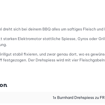
 dreht sich bei deinem BBQ alles um saftiges Fleisch und 
 starken Elektromotor stattliche Spiesse, Gyros oder Gri
ung.
Grillgut stabil fixieren, und zwar genau dort, wo es gewün
 festgezogen. Der Drehspiess wird mit vier Fleischgabeln g
Dieses Grillzubehör lässt sich daher ganz leicht in der Spü
ion
alterung nicht nur auf Big und Fat FRED, sondern auch auf 
e findest du auf
www.bettybossi.ch/burnhard
.
1x Burnhard Drehspiess zu F