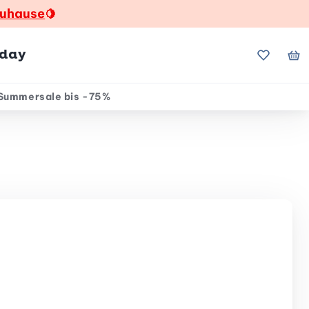
zuhause
🍋
hday
Meine Fa
Me
Summersale bis -75%