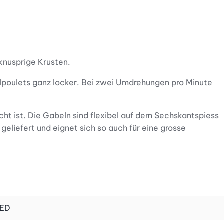
knusprige Krusten.
llpoulets ganz locker. Bei zwei Umdrehungen pro Minute
scht ist. Die Gabeln sind flexibel auf dem Sechskantspiess
eliefert und eignet sich so auch für eine grosse
lmaschine reinigen.
andere Gasgrills bis max. 90 cm Grillfläche.
RED