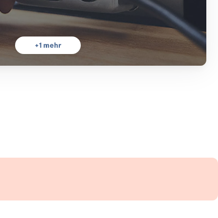
+
1
mehr