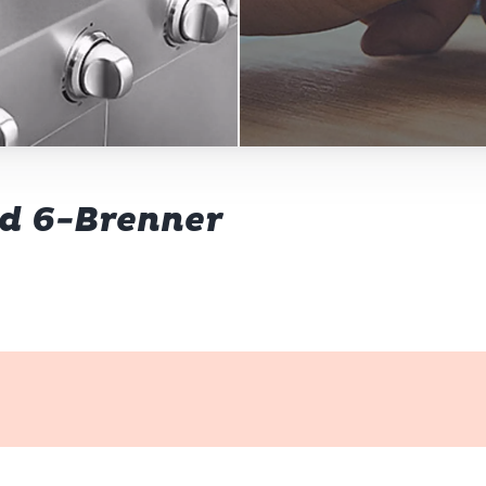
nd 6-Brenner
k