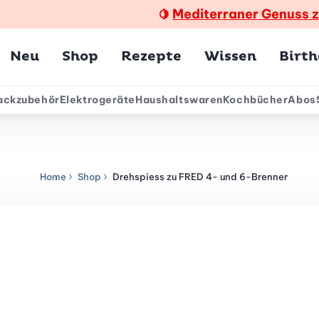
Mediterraner Genuss 
🍋
Hauptmenü
Neu
Shop
Rezepte
Wissen
Birt
ackzubehör
Elektrogeräte
Haushaltswaren
Kochbücher
Abos
ärmenü
Home
Shop
Drehspiess zu FRED 4- und 6-Brenner