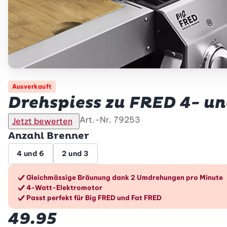
Ausverkauft
Drehspiess zu FRED 4- u
Art.-Nr.
79253
Jetzt bewerten
Anzahl Brenner
4 und 6
2 und 3
Die Vorteile im Überblic
Gleichmässige Bräunung dank 2 Umdrehungen pro Minute
4-Watt-Elektromotor
Passt perfekt für Big FRED und Fat FRED
49.95