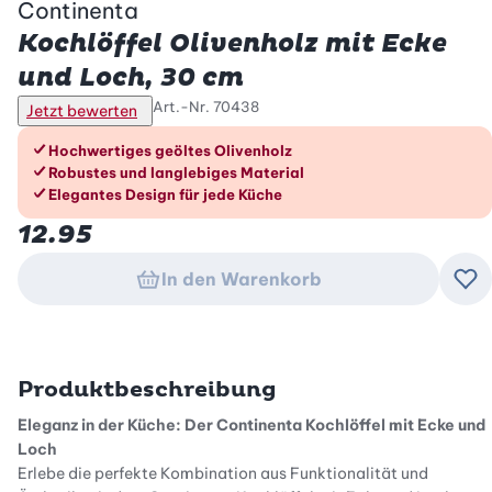
Continenta
Kochlöffel Olivenholz mit Ecke
und Loch, 30 cm
Art.-Nr.
70438
Jetzt bewerten
Die Vorteile im Überblick
Hochwertiges geöltes Olivenholz
Robustes und langlebiges Material
Elegantes Design für jede Küche
12.95
In den Warenkorb
Zu
Produktbeschreibung
Eleganz in der Küche: Der Continenta Kochlöffel mit Ecke und
Loch
Erlebe die perfekte Kombination aus Funktionalität und