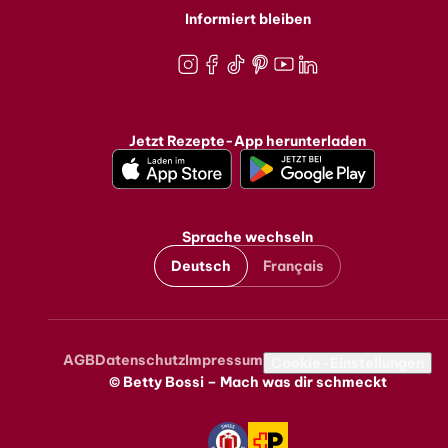
Informiert bleiben
Instagram
Facebook
TikTok
Pinterest
Youtube
LinkedIn
Jetzt Rezepte-App herunterladen
Sprache wechseln
Deutsch
Français
AGB
Datenschutz
Impressum
Metanavigation
Cookie-Einstellungen
© Betty Bossi – Mach was dir schmeckt