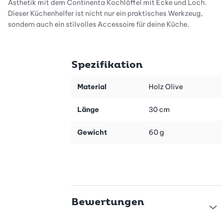
Ästhetik mit dem Continenta Kochlöffel mit Ecke und Loch.
Dieser Küchenhelfer ist nicht nur ein praktisches Werkzeug,
sondern auch ein stilvolles Accessoire für deine Küche.
Hergestellt aus hochwertigem Olivenholz, überzeugt der Löffel
durch seine robuste Materialstärke und die schöne Maserung des
geölten Holzes. Mit einer Länge von 30 cm ist er ideal für eine
Spezifikation
Vielzahl von Kochaufgaben geeignet.
Hochwertige Materialien für Langlebigkeit
Material
Holz Olive
Der Continenta Kochlöffel wird aus extrem hartem Olivenholz
gefertigt, was ihm eine aussergewöhnliche Haltbarkeit verleiht.
Länge
30 cm
Dank der hohen Materialstärke kannst du sicher sein, dass dieser
Löffel ein langlebiger Begleiter in deiner Küche sein wird. Das
Gewicht
60 g
Holz wird geölt, um seine natürliche Schönheit hervorzuheben
und es vor Abnutzung zu schützen. So bleibt der Löffel auch
nach häufigem Gebrauch in bestem Zustand.
Einfache Pflege für langanhaltende Freude
Obwohl der Kochlöffel nicht spülmaschinentauglich ist, ist die
Bewertungen
Pflege des geölten Olivenholzes simpel. Du solltest ihn nach
jedem Gebrauch von Hand abwaschen, um die Qualität und die