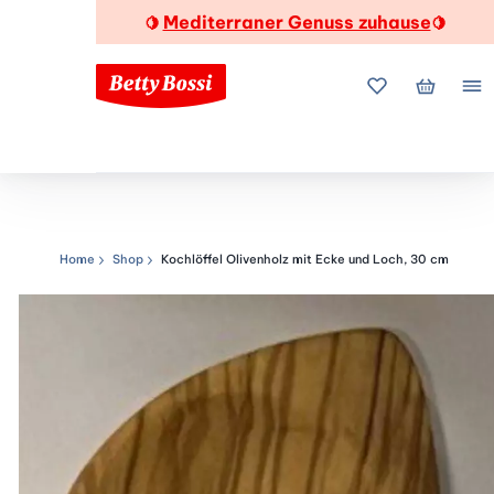
Mediterraner Genuss zuhause
🍋
🍋
Meine Favorite
Mein Wa
Me
Home
Shop
Kochlöffel Olivenholz mit Ecke und Loch, 30 cm
Navigationspfad