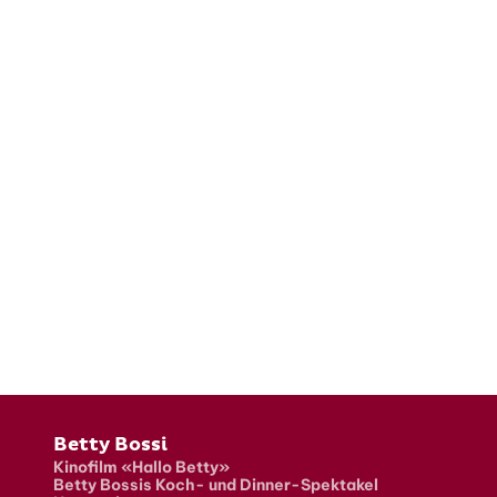
Fusszeile
Betty Bossi
Kinofilm «Hallo Betty»
Betty Bossis Koch- und Dinner-Spektakel