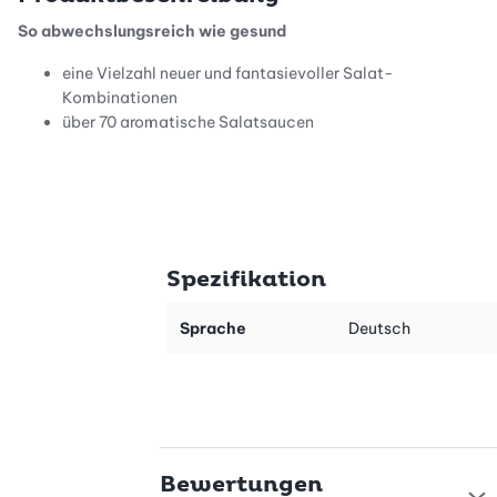
So abwechslungsreich wie gesund
eine Vielzahl neuer und fantasievoller Salat-
Kombinationen
über 70 aromatische Salatsaucen
Salatgenuss für jeden Hunger und jede Gelegenheit
Salatsaucen
Hauptgerichte
Spezifikation
Vorspeisen
Salat-Buffets
Sprache
Deutsch
Beilagen
Rund um den Salat
Bewertungen