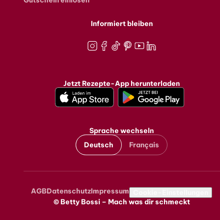
Informiert bleiben
Instagram
Facebook
TikTok
Pinterest
Youtube
LinkedIn
Jetzt Rezepte-App herunterladen
Sprache wechseln
Deutsch
Français
AGB
Datenschutz
Impressum
Metanavigation
Cookie-Einstellungen
© Betty Bossi – Mach was dir schmeckt