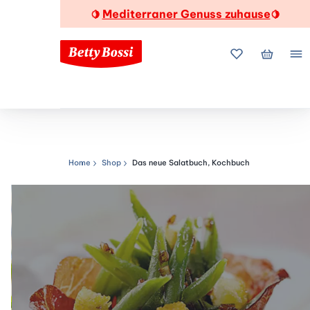
Mediterraner Genuss zuhause
🍋
🍋
Meine Favorite
Mein Wa
Me
Home
Shop
Das neue Salatbuch, Kochbuch
Navigationspfad