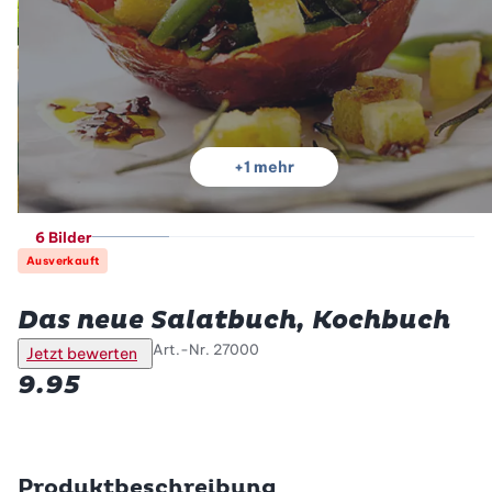
+
1
mehr
6 Bilder
Ausverkauft
Betty Bossi
Das neue Salatbuch, Kochbuch
Art.-Nr.
27000
Jetzt bewerten
9.95
Produktbeschreibung