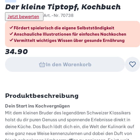
Der kleine Tiptopf, Kochbuch
Art.-Nr.
70738
Jetzt bewerten
Die Vorteile im Überblick
Fördert spielerisch die eigene Selbstständigkeit
Anschauliche Illustrationen für einfaches Nachkochen
Vermittelt wichtiges Wissen über gesunde Ernährung
34.90
In den Warenkorb
Zu
Produktbeschreibung
Dein Start ins Kochvergnügen
Mit dem kleinen Bruder des legendären Schweizer Klassikers
holst du dir puren Genuss und spannende Erlebnisse direkt in
deine Küche. Das Buch lädt dich ein, die Welt der Kulinarik auf
eine ganz neue Weise kennenzulernen und dabei den Duft von