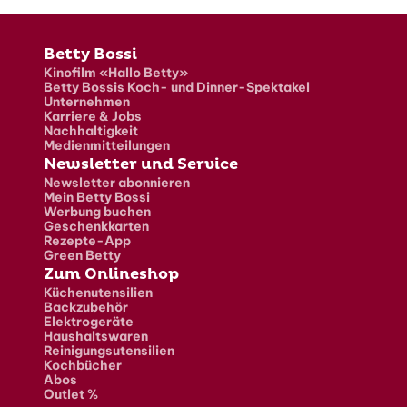
Fusszeile
Betty Bossi
Kinofilm «Hallo Betty»
Betty Bossis Koch- und Dinner-Spektakel
Unternehmen
Karriere & Jobs
Nachhaltigkeit
Medienmitteilungen
Newsletter und Service
Newsletter abonnieren
Mein Betty Bossi
Werbung buchen
Geschenkkarten
Rezepte-App
Green Betty
Zum Onlineshop
Küchenutensilien
Backzubehör
Elektrogeräte
Haushaltswaren
Reinigungsutensilien
Kochbücher
Abos
Outlet %