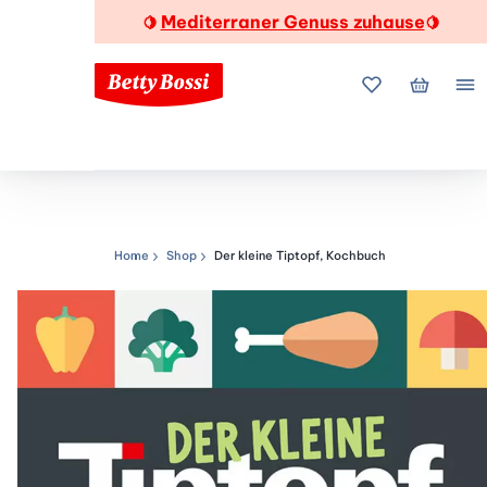
Mediterraner Genuss zuhause
🍋
🍋
Meine Favorite
Mein Wa
Me
Home
Shop
Der kleine Tiptopf, Kochbuch
Navigationspfad