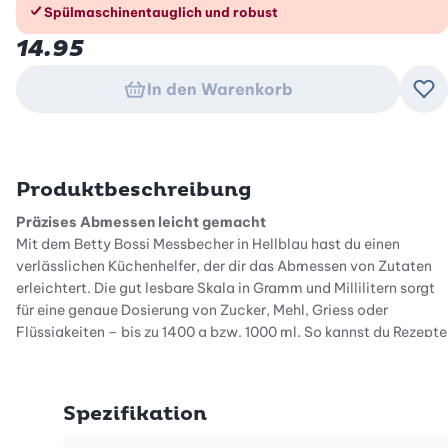
Spülmaschinentauglich und robust
14.95
In den Warenkorb
Zu
Produktbeschreibung
Präzises Abmessen leicht gemacht
Mit dem Betty Bossi Messbecher in Hellblau hast du einen
verlässlichen Küchenhelfer, der dir das Abmessen von Zutaten
erleichtert. Die gut lesbare Skala in Gramm und Millilitern sorgt
für eine genaue Dosierung von Zucker, Mehl, Griess oder
Flüssigkeiten – bis zu 1400 g bzw. 1000 ml. So kannst du Rezepte
präzise umsetzen und wirst bei jedem Back- oder
Kochvorhaben unterstützt.
Spezifikation
Durchdachtes Design für mehr Komfort
Der ergonomische Griff und der integrierte Ausgiesser machen