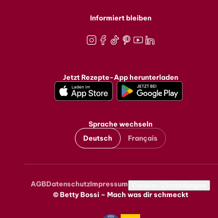
Informiert bleiben
Instagram
Facebook
TikTok
Pinterest
Youtube
LinkedIn
Jetzt Rezepte-App herunterladen
Sprache wechseln
Deutsch
Français
AGB
Datenschutz
Impressum
Metanavigation
Cookie-Einstellungen
© Betty Bossi – Mach was dir schmeckt