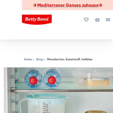
Mediterraner Genuss zuhause
🍋
🍋
Meine Favorite
Mein Wa
Me
Home
Shop
Messbecher, Kunststoff, hellblau
Navigationspfad