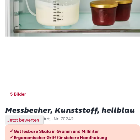
5 Bilder
Betty Bossi
Messbecher, Kunststoff, hellblau
Art.-Nr.
70242
Jetzt bewerten
Die Vorteile im Überblick
Gut lesbare Skala in Gramm und Milliliter
Ergonomischer Griff für sichere Handhabung