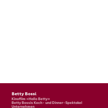
Fusszeile
Betty Bossi
Kinofilm «Hallo Betty»
Betty Bossis Koch- und Dinner-Spektakel
Unternehmen