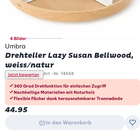
4 Bilder
Umbra
Drehteller Lazy Susan Bellwood,
weiss/natur
Art.-Nr.
74568
Jetzt bewerten
Die Vorteile im Überblick
360 Grad Drehfunktion für einfachen Zugriff
Nachhaltige Materialien mit Naturholz
Flexible Fächer dank herausnehmbarer Trennwände
44.95
In den Warenkorb
Zu