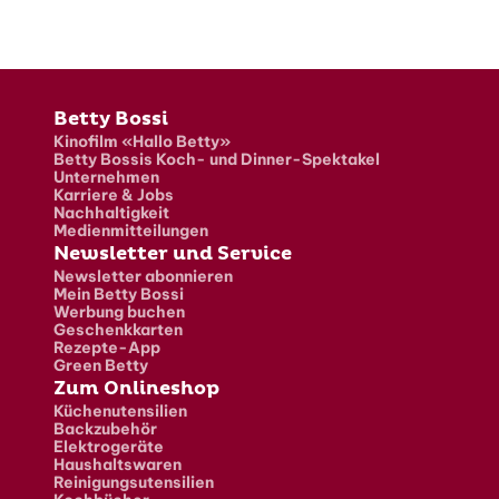
Fusszeile
Betty Bossi
Kinofilm «Hallo Betty»
Betty Bossis Koch- und Dinner-Spektakel
Unternehmen
Karriere & Jobs
Nachhaltigkeit
Medienmitteilungen
Newsletter und Service
Newsletter abonnieren
Mein Betty Bossi
Werbung buchen
Geschenkkarten
Rezepte-App
Green Betty
Zum Onlineshop
Küchenutensilien
Backzubehör
Elektrogeräte
Haushaltswaren
Reinigungsutensilien