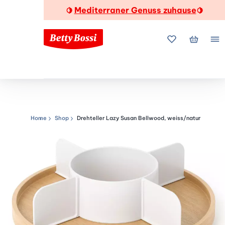
Mediterraner Genuss zuhause
🍋
🍋
Meine Favorite
Mein Wa
Me
Home
Shop
Drehteller Lazy Susan Bellwood, weiss/natur
Navigationspfad