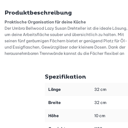
Produktbeschreibung
Praktische Organisation für deine Küche
Der Umbra Bellwood Lazy Susan Drehteller ist die ideale Lösung,
um deine Arbeitsfläche sauber und übersichtlich zu halten. Mit
seinen fünf geräumigen Fächern bietet er genügend Platz für Öl-
und Essigflaschen, Gewürzgläser oder kleinere Dosen. Dank der
herausnehmbaren Trennwände kannst du die Fächer flexibel an
deine Bedürfnisse anpassen und sorgst dafür, dass alles seinen
festen Platz behält. So vermeidest du Unordnung und findest
jederzeit schnell, was du brauchst.
Spezifikation
Nachhaltige Materialien für bewusste Käufer
Der Lazy Susan Drehteller verbindet Funktion und
Länge
32 cm
Umweltbewusstsein in perfekter Harmonie. Er wird zu 34 % aus
recyceltem Kunststoff und zu 60 % aus Holz aus nachhaltiger
Breite
32 cm
Forstwirtschaft hergestellt. Das natürliche Holz verleiht jedem
Drehteller eine individuelle Note durch seine einzigartige
Höhe
10 cm
Maserung und Oberfläche. So setzt du nicht nur in deiner Küche
stylische Akzente, sondern trägst gleichzeitig zu einer besseren