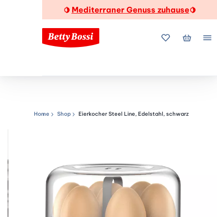
Mediterraner Genuss zuhause
🍋
🍋
Meine Favorite
Mein Wa
Me
Home
Shop
Eierkocher Steel Line, Edelstahl, schwarz
Navigationspfad