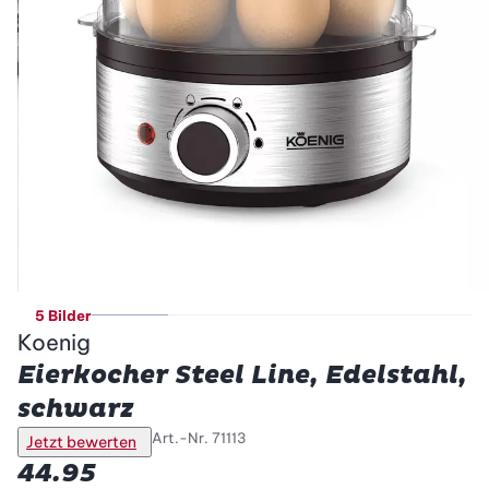
5 Bilder
Koenig
Eierkocher Steel Line, Edelstahl,
schwarz
Art.-Nr.
71113
Jetzt bewerten
44.95