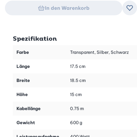
In den Warenkorb
Zu
Spezifikation
Farbe
Transparent, Silber, Schwarz
Länge
17.5 cm
Breite
18.5 cm
Höhe
15 cm
Kabellänge
0.75 m
Gewicht
600 g
Leistungsaufnahme
400 Watt