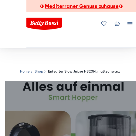
Mediterraner Genuss zuhause
🍋
🍋
Meine Favorite
Mein Wa
Me
Home
Shop
Entsafter Slow Juicer H320N, mattschwarz
Navigationspfad