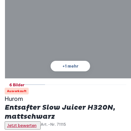
+
1
mehr
6 Bilder
Ausverkauft
Hurom
Entsafter Slow Juicer H320N,
mattschwarz
Art.-Nr.
71115
Jetzt bewerten