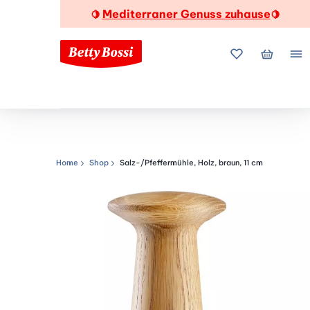
Mediterraner Genuss zuhause
🍋
🍋
Meine Favorite
Mein Wa
Me
Home
Shop
Salz-/Pfeffermühle, Holz, braun, 11 cm
Navigationspfad