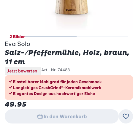
2 Bilder
Eva Solo
Salz-/Pfeffermühle, Holz, braun,
11 cm
Art.-Nr.
74483
Jetzt bewerten
Die Vorteile im Überblick
Einstellbarer Mahlgrad für jeden Geschmack
Langlebiges CrushGrind®-Keramikmahlwerk
Elegantes Design aus hochwertiger Eiche
49.95
In den Warenkorb
Zu