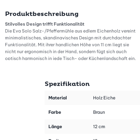
Produktbeschreibung
Stilvolles Design trifft Funktionalität
Die Eva Solo Salz-/Pfeffermühle aus edlem Eichenholz vereint
minimalistisches, skandinavisches Design mit durchdachter
Funktionalität. Mit ihrer handlichen Höhe von 11 cm liegt sie
nicht nur ergonomisch in der Hand, sondern fügt sich auch
optisch harmonisch in jede Tisch- oder Küchenlandschaft ein.
Die klare Formensprache und das natürliche Holz bringen Wärme
und Stil auf den Esstisch.
Spezifikation
Präzises Mahlen ganz nach deinem Geschmack
Ausgestattet mit dem bewährten CrushGrind®-Mahlwerk
überzeugt die Mühle durch zuverlässige Leistung und individuell
Material
Holz Eiche
einstellbare Körnung. Über die praktische Bodenschraube lässt
sich der Mahlgrad stufenlos von fein bis grob regulieren – für
Farbe
Braun
genau die Textur, die dein Gericht erfordert. So kannst du deine
Speisen mit frisch gemahlenem Meersalz, Pfeffer oder auch
Länge
12 cm
anderen Gewürzen ganz nach deinem Geschmack verfeinern.