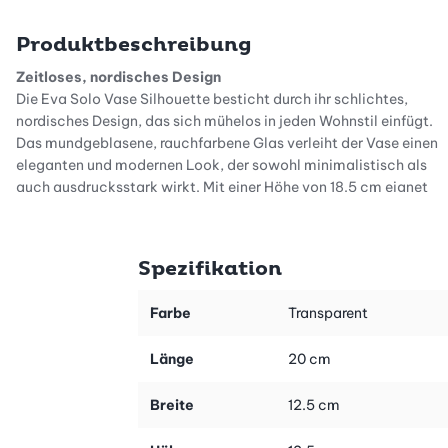
Produktbeschreibung
Zeitloses, nordisches Design
Die Eva Solo Vase Silhouette besticht durch ihr schlichtes,
nordisches Design, das sich mühelos in jeden Wohnstil einfügt.
Das mundgeblasene, rauchfarbene Glas verleiht der Vase einen
eleganten und modernen Look, der sowohl minimalistisch als
auch ausdrucksstark wirkt. Mit einer Höhe von 18.5 cm eignet
sie sich ideal, um Blumen oder Zweige stilvoll zu präsentieren
und verleiht deinem Zuhause eine gemütliche Atmosphäre.
Spezifikation
Vielseitige Dekoration für jede Saison
Ob wildes Blumenarrangement oder trendige Trockenblumen –
diese Vase macht jede Dekoration zum Blickfang. Die warmen,
Farbe
Transparent
rauchfarbenen Töne harmonieren perfekt mit den goldenen
Farben der Saison und setzen natürliche Akzente in deinem
Länge
20 cm
Wohnraum. Die Vase kann vielseitig eingesetzt werden, ob als
dekoratives Highlight, mit oder ohne Blumen, und hebt deine
Breite
12.5 cm
Einrichtung auf ein neues Level.