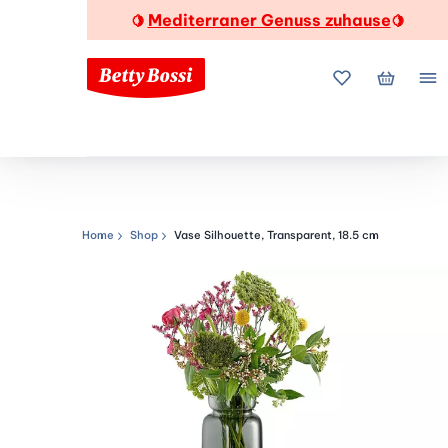
Mediterraner Genuss zuhause
🍋
🍋
Meine Favorite
Mein Wa
Me
Home
Shop
Vase Silhouette, Transparent, 18.5 cm
Navigationspfad