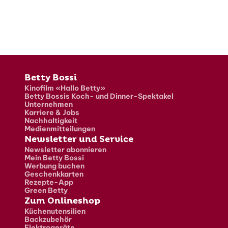
Fusszeile
Betty Bossi
Kinofilm «Hallo Betty»
Betty Bossis Koch- und Dinner-Spektakel
Unternehmen
Karriere & Jobs
Nachhaltigkeit
Medienmitteilungen
Newsletter und Service
Newsletter abonnieren
Mein Betty Bossi
Werbung buchen
Geschenkkarten
Rezepte-App
Green Betty
Zum Onlineshop
Küchenutensilien
Backzubehör
Elektrogeräte