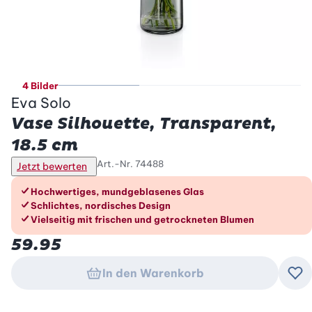
4 Bilder
Eva Solo
Vase Silhouette, Transparent,
18.5 cm
Art.-Nr.
74488
Jetzt bewerten
Die Vorteile im Überblick
Hochwertiges, mundgeblasenes Glas
Schlichtes, nordisches Design
Vielseitig mit frischen und getrockneten Blumen
59.95
In den Warenkorb
Zu