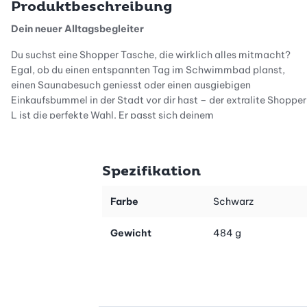
Produktbeschreibung
Dein neuer Alltagsbegleiter
Du suchst eine Shopper Tasche, die wirklich alles mitmacht?
Egal, ob du einen entspannten Tag im Schwimmbad planst,
einen Saunabesuch geniesst oder einen ausgiebigen
Einkaufsbummel in der Stadt vor dir hast – der extralite Shopper
L ist die perfekte Wahl. Er passt sich deinem
abwechslungsreichen Lebensstil mühelos an und bietet dir
genau die Flexibilität, die du im Alltag brauchst. Trotz ihres
grosszügigen Volumens bleibt die Tasche angenehm leicht,
Spezifikation
sodass du dich voll und ganz auf deine Erlebnisse konzentrieren
kannst, ohne ein schweres Gewicht tragen zu müssen.
Farbe
Schwarz
Stil trifft auf Funktionalität
Dieser Shopper für Damen aus innovativem Mesh-Material setzt
Gewicht
484 g
ein klares modisches Statement. Die Kombination aus tiefem
Schwarz und dem hochwertigen Rautenmuster-Gewebe
verleiht deinem Outfit einen sportlichen und zugleich eleganten
Touch. Er ist mehr als nur ein praktisches Accessoire, er ist ein
echtes It-Piece, das Selbstbewusstsein und Modegespür