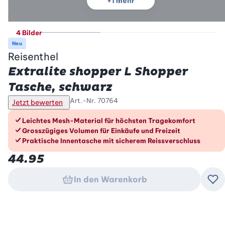
+
1
mehr
4 Bilder
Neu
Reisenthel
Extralite shopper L Shopper
Tasche, schwarz
Art.-Nr.
70764
Jetzt bewerten
Die Vorteile im Überblick
Leichtes Mesh-Material für höchsten Tragekomfort
Grosszügiges Volumen für Einkäufe und Freizeit
Praktische Innentasche mit sicherem Reissverschluss
44.95
In den Warenkorb
Zu