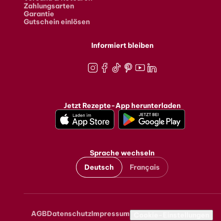
Zahlungsarten
Garantie
Gutschein einlösen
Informiert bleiben
Instagram
Facebook
TikTok
Pinterest
Youtube
LinkedIn
Jetzt Rezepte-App herunterladen
Sprache wechseln
Deutsch
Français
AGB
Datenschutz
Impressum
Metanavigation
Cookie-Einstellungen