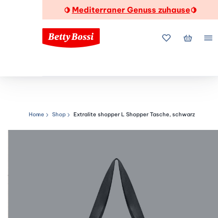
Mediterraner Genuss zuhause
🍋
🍋
Meine Favorite
Mein Wa
Me
Home
Shop
Extralite shopper L Shopper Tasche, schwarz
Navigationspfad