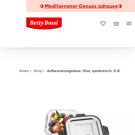
Mediterraner Genuss zuhause
🍋
🍋
Meine Favorite
Mein Wa
Me
Home
Shop
Aufbewahrungsdose, Glas, quadratisch, 8 dl
Navigationspfad