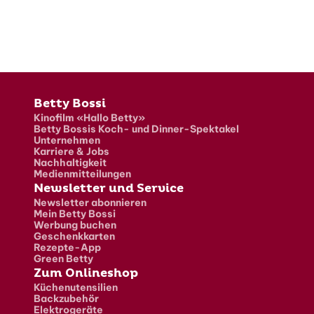
Fusszeile
Betty Bossi
Kinofilm «Hallo Betty»
Betty Bossis Koch- und Dinner-Spektakel
Unternehmen
Karriere & Jobs
Nachhaltigkeit
Medienmitteilungen
Newsletter und Service
Newsletter abonnieren
Mein Betty Bossi
Werbung buchen
Geschenkkarten
Rezepte-App
Green Betty
Zum Onlineshop
Küchenutensilien
Backzubehör
Elektrogeräte