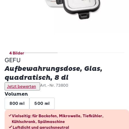
4 Bilder
GEFU
Aufbewahrungsdose, Glas,
quadratisch, 8 dl
Art.-Nr.
73800
Jetzt bewerten
Volumen
800 ml
500 ml
Die Vorteile im Überblick
Vielseitig: für Backofen, Mikrowelle, Tiefkühler,
Kühlschrank, Spülmaschine
Luftdicht und geruchsneutral