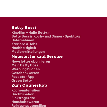
Fusszeile
Betty Bossi
Kinofilm «Hallo Betty»
Betty Bossis Koch- und Dinner-Spektakel
Unternehmen
Karriere & Jobs
Nachhaltigkeit
Medienmitteilungen
Newsletter und Service
Newsletter abonnieren
Mein Betty Bossi
Werbung buchen
Geschenkkarten
Rezepte-App
Green Betty
Zum Onlineshop
Küchenutensilien
Backzubehör
Elektrogeräte
Haushaltswaren
Reinigungsutensilien