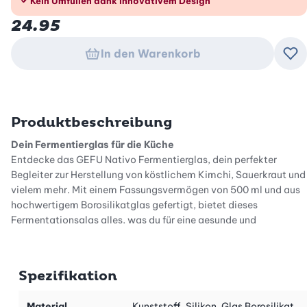
Kein Umfüllen dank innovativem Design
24.95
In den Warenkorb
Zu
Produktbeschreibung
Dein Fermentierglas für die Küche
Entdecke das GEFU Nativo Fermentierglas, dein perfekter
Begleiter zur Herstellung von köstlichem Kimchi, Sauerkraut und
vielem mehr. Mit einem Fassungsvermögen von 500 ml und aus
hochwertigem Borosilikatglas gefertigt, bietet dieses
Fermentationsglas alles, was du für eine gesunde und
nachhaltige Ernährung benötigst. Erlebe den Trend des
Fermentierens zuhause und geniesse selbstgemachte eingelegte
Lebensmittel, die nicht nur gut schmecken, sondern auch voller
Spezifikation
Nährstoffe stecken.
Einfache Handhabung und cleveres Design
Material
Kunststoff, Silikon, Glas Borosilikat