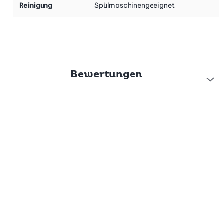
Qualität, die überzeugt
Reinigung
Spülmaschinengeeignet
GEFU steht für höchste Qualität und Langlebigkeit. Mit der Q5-
Garantie hast du die Sicherheit, dass dein Fermentationsglas
höchsten Ansprüchen gerecht wird. Erfreue dich an bester
Verarbeitung und einem Produkt, das speziell für deine
Ansprüche entwickelt wurde. Starte noch heute mit deiner
Fermentation und lass dich von den Vorteilen des GEFU Nativo
Bewertungen
Fermentierglases überzeugen.