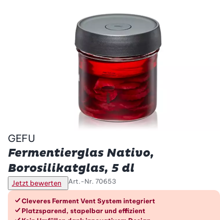
GEFU
Fermentierglas Nativo,
Borosilikatglas, 5 dl
Art.-Nr.
70653
Jetzt bewerten
Die Vorteile im Überblick
Cleveres Ferment Vent System integriert
Platzsparend, stapelbar und effizient