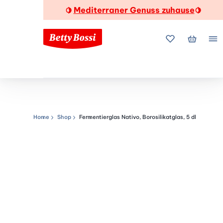
Mediterraner Genuss zuhause
🍋
🍋
Meine Favorite
Mein Wa
Me
Home
Shop
Fermentierglas Nativo, Borosilikatglas, 5 dl
Navigationspfad