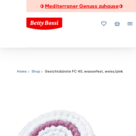
Mediterraner Genuss zuhause
🍋
🍋
Meine Favorite
Mein Wa
Me
Home
Shop
Gesichtsbürste FC 45, wasserfest, weiss/pink
Navigationspfad