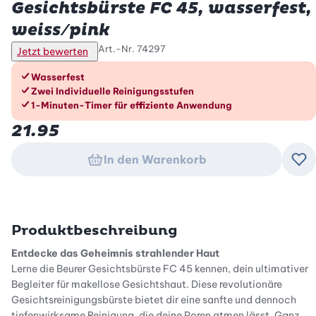
Gesichtsbürste FC 45, wasserfest,
weiss/pink
Art.-Nr.
74297
Jetzt bewerten
Die Vorteile im Überblick
Wasserfest
Zwei Individuelle Reinigungsstufen
1-Minuten-Timer für effiziente Anwendung
21.95
In den Warenkorb
Zu
Produktbeschreibung
Entdecke das Geheimnis strahlender Haut
Lerne die Beurer Gesichtsbürste FC 45 kennen, dein ultimativer
Begleiter für makellose Gesichtshaut. Diese revolutionäre
Gesichtsreinigungsbürste bietet dir eine sanfte und dennoch
tiefenwirksame Reinigung, die deine Poren atmen lässt. Ganz