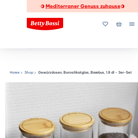
Mediterraner Genuss zuhause
🍋
🍋
Meine Favorite
Mein Wa
Me
Home
Shop
Gewürzdosen, Borosilikatglas, Bambus, 1.8 dl - 3er-Set
Navigationspfad