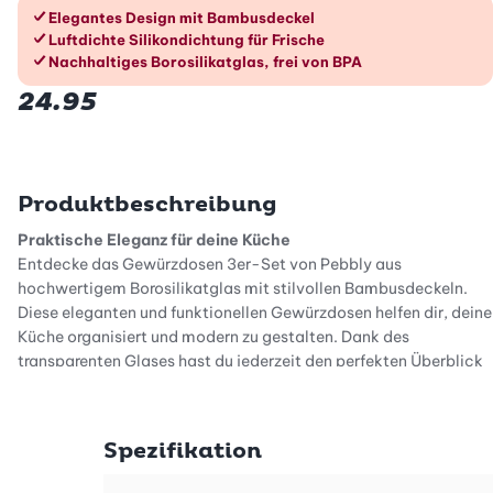
Die Vorteile im Überblick
Elegantes Design mit Bambusdeckel
Luftdichte Silikondichtung für Frische
Nachhaltiges Borosilikatglas, frei von BPA
24.95
Produktbeschreibung
Praktische Eleganz für deine Küche
Entdecke das Gewürzdosen 3er-Set von Pebbly aus
hochwertigem Borosilikatglas mit stilvollen Bambusdeckeln.
Diese eleganten und funktionellen Gewürzdosen helfen dir, deine
Küche organisiert und modern zu gestalten. Dank des
transparenten Glases hast du jederzeit den perfekten Überblick
über deine Vorräte und kannst blitzschnell das richtige Gewürz
finden. Diese Dosen sind nicht nur ein Blickfang, sondern auch
eine praktische Ergänzung für deine Küche.
Spezifikation
Luftdicht und frisch