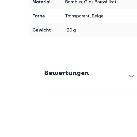
Jede Gewürzdose hat ein Fassungsvermögen von 0.18 l und ist
Material
Bambus, Glas Borosilikat
mit einem robusten Bambusdeckel ausgestattet, der eine
Silikondichtung enthält. Diese sorgt dafür, dass die Dosen
Farbe
Transparent, Beige
hermetisch verschlossen sind und deine Gewürze, Kräuter oder
Trockenfrüchte optimal frisch bleiben. Durch die luftdichte
Gewicht
120 g
Versiegelung werden Aromen geschützt und unliebsame
Gerüche ferngehalten.
Nachhaltig und langlebig
Die Materialien dieser Vorratsdosen sind nicht nur schön,
sondern auch nachhaltig. Der verwendete Bambus ist bekannt
Bewertungen
für seine Feuchtigkeits- und Stossfestigkeit, während das
Borosilikatglas frei von BPA und Phthalaten ist. Es ist zudem
geruchs- und fleckenabweisend, was die Dosen zu einem
langlebigen Begleiter in deiner Küche macht.
Vielseitig und kombinierbar
Ob Gewürze, Kräuter oder Samen – diese Vorratsdosen sind die
perfekte Lösung für die übersichtliche Aufbewahrung
verschiedenster Küchenzutaten. Zusätzlich fügen sie sich
nahtlos in deine bestehende Kücheneinrichtung ein und sind mit